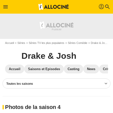
profil
menu
search
Accueil
Séries
Séries TV les plus populaires
Séries Comédie
Drake & Josh
P
Drake & Josh
Accueil
Saisons et Episodes
Casting
News
Critiq
Toutes les saisons
Photos de la saison 4