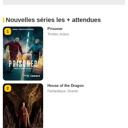
Nouvelles séries les + attendues
Prisoner
1
Thriller
,
Action
House of the Dragon
2
Fantastique
,
Drame