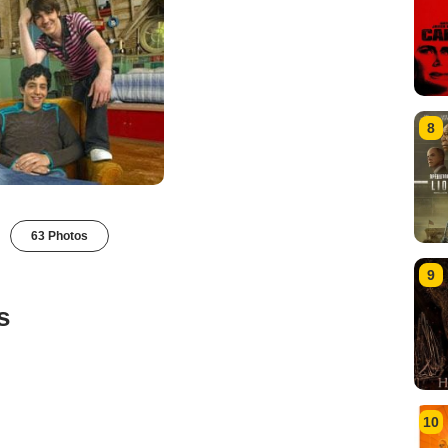
8
63 Photos
9
s
10