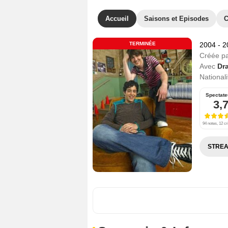
Accueil
Saisons et Episodes
C
TERMINÉE
2004 - 
Créée p
Avec
Dra
Nationali
Spectate
3,
94 notes, 12 cr
STREA