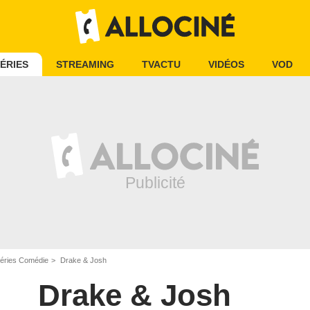
ÉRIES
STREAMING
TVACTU
VIDÉOS
VOD
éries Comédie
Drake & Josh
Drake & Josh