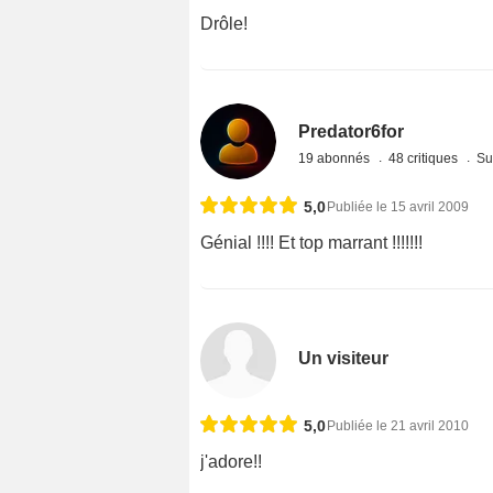
Drôle!
Predator6for
19 abonnés
48 critiques
Su
5,0
Publiée le 15 avril 2009
Génial !!!! Et top marrant !!!!!!!
Un visiteur
5,0
Publiée le 21 avril 2010
j'adore!!