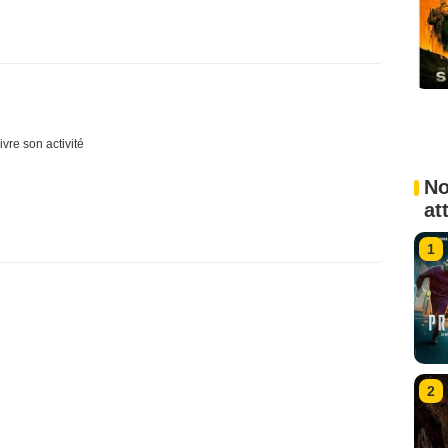
ivre son activité
No
at
1
2