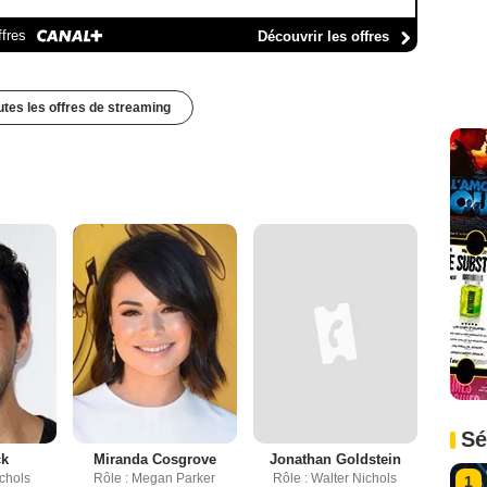
ffres
Découvrir les offres
outes les offres de streaming
Sé
ck
Miranda Cosgrove
Jonathan Goldstein
ichols
Rôle : Megan Parker
Rôle : Walter Nichols
1