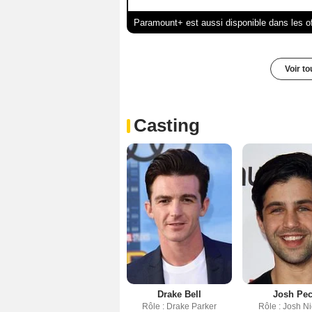
Paramount+ est aussi disponible dans les o
Voir t
Casting
Drake Bell
Josh Pe
Rôle : Drake Parker
Rôle : Josh N