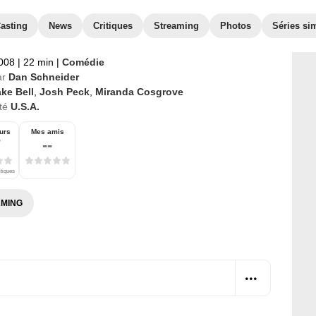
asting
News
Critiques
Streaming
Photos
Séries sim
2008
|
22 min
|
Comédie
ar
Dan Schneider
ke Bell
,
Josh Peck
,
Miranda Cosgrove
té
U.S.A.
urs
Mes amis
7
--
itiques
MING