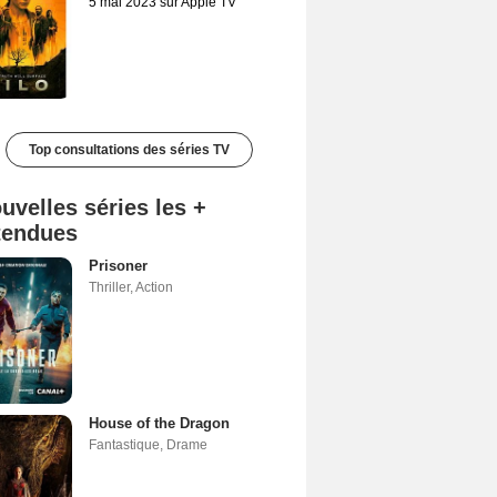
5 mai 2023 sur Apple TV
Top consultations des séries TV
uvelles séries les +
tendues
Prisoner
Thriller
,
Action
House of the Dragon
Fantastique
,
Drame