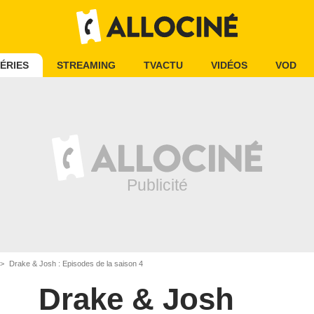
ÉRIES
STREAMING
TVACTU
VIDÉOS
VOD
Drake & Josh : Episodes de la saison 4
Drake & Josh