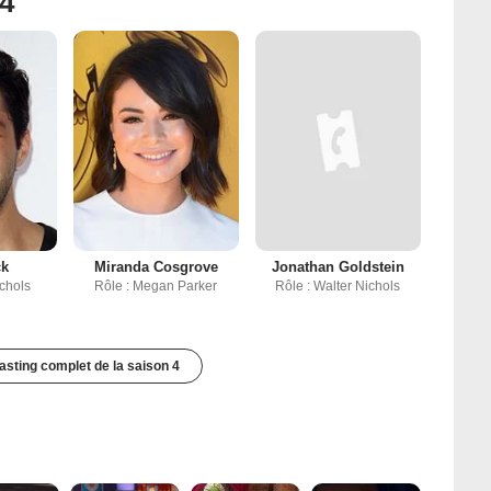
 4
ck
Miranda Cosgrove
Jonathan Goldstein
ichols
Rôle : Megan Parker
Rôle : Walter Nichols
casting complet de la saison 4