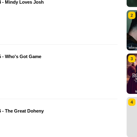
 - Mindy Loves Josh
2
 - Who's Got Game
3
4
 - The Great Doheny