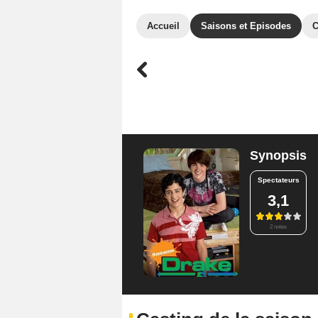
Accueil
Saisons et Episodes
C
Synopsis
Spectateurs
3,1
2 notes