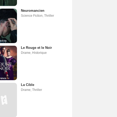
Neuromancien
Science Fiction
,
Thriller
Le Rouge et le Noir
Drame
,
Historique
La Cible
Drame
,
Thriller