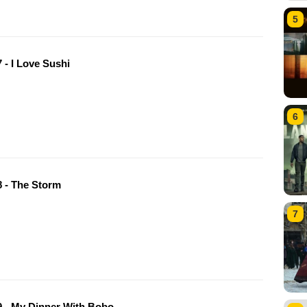
5
 - I Love Sushi
6
 - The Storm
7
 - My Dinner With Bobo