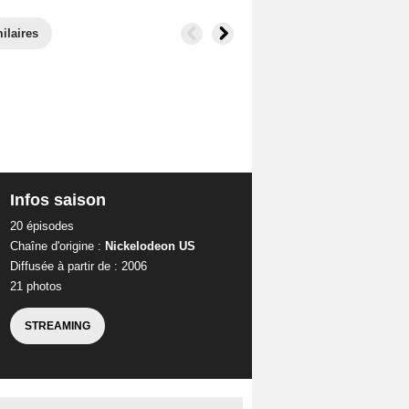
ilaires
Infos saison
20 épisodes
Chaîne d'origine :
Nickelodeon US
Diffusée à partir de : 2006
21 photos
STREAMING