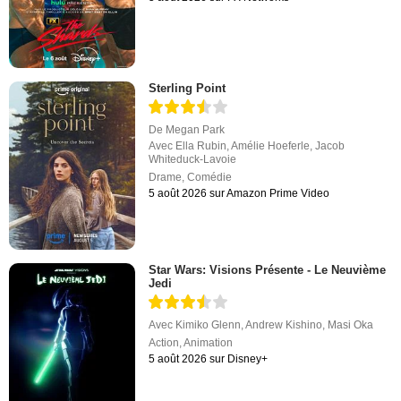
Sterling Point
De
Megan Park
Avec
Ella Rubin
,
Amélie Hoeferle
,
Jacob
Whiteduck-Lavoie
Drame
,
Comédie
5 août 2026 sur Amazon Prime Video
Star Wars: Visions Présente - Le Neuvième
Jedi
Avec
Kimiko Glenn
,
Andrew Kishino
,
Masi Oka
Action
,
Animation
5 août 2026 sur Disney+