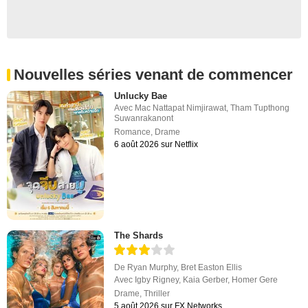
Nouvelles séries venant de commencer
Unlucky Bae
Avec
Mac Nattapat Nimjirawat
,
Tham Tupthong
Suwanrakanont
Romance
,
Drame
6 août 2026 sur Netflix
The Shards
De
Ryan Murphy
,
Bret Easton Ellis
Avec
Igby Rigney
,
Kaia Gerber
,
Homer Gere
Drame
,
Thriller
5 août 2026 sur FX Networks