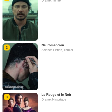
Drame
,
Thriller
Neuromancien
2
Science Fiction
,
Thriller
Le Rouge et le Noir
3
Drame
,
Historique