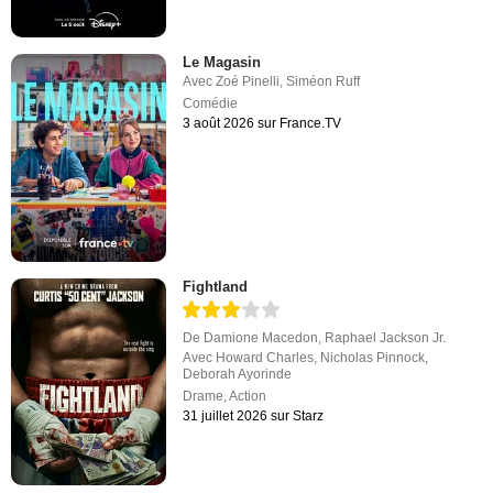
Le Magasin
Avec
Zoé Pinelli
,
Siméon Ruff
Comédie
3 août 2026 sur France.TV
Fightland
De
Damione Macedon
,
Raphael Jackson Jr.
Avec
Howard Charles
,
Nicholas Pinnock
,
Deborah Ayorinde
Drame
,
Action
31 juillet 2026 sur Starz