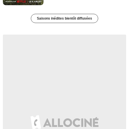
Saisons inédites bientôt diffusées