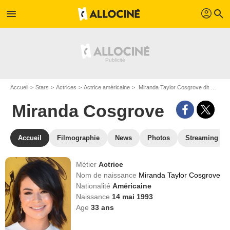
profil
menu
search
Accueil
Stars
Actrices
Actrice américaine
Miranda Taylor Cosgrove dit Miranda Cosgrove
Miranda Cosgrove
Accueil
Filmographie
News
Photos
Streaming
Métier
Actrice
Nom de naissance
Miranda Taylor Cosgrove
Nationalité
Américaine
Naissance
14 mai 1993
Age
33
ans