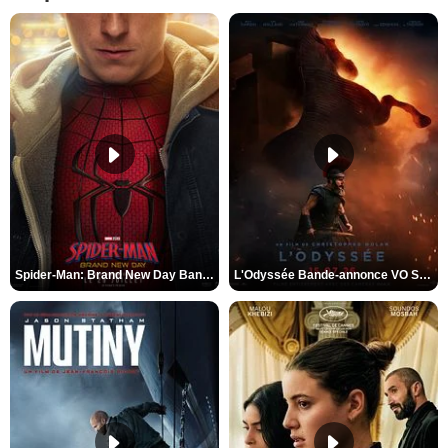
Spider-Man: Brand New Day Bande-annonce VO STFR
L'Odyssée Bande-annonce VO STFR