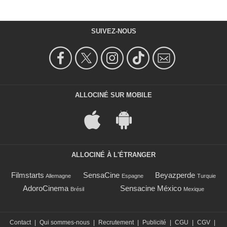
SUIVEZ-NOUS
ALLOCINÉ SUR MOBILE
ALLOCINÉ À L'ÉTRANGER
Filmstarts
SensaCine
Beyazperde
Allemagne
Espagne
Turquie
AdoroCinema
Sensacine México
Brésil
Mexique
Contact
|
Qui sommes-nous
|
Recrutement
|
Publicité
|
CGU
|
CGV
|