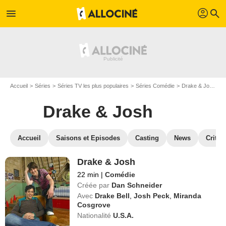
profil
menu
search
Accueil
Séries
Séries TV les plus populaires
Séries Comédie
Drake & Josh
R
Drake & Josh
Accueil
Saisons et Episodes
Casting
News
Critiq
Drake & Josh
22 min
|
Comédie
Créée par
Dan Schneider
Avec
Drake Bell
,
Josh Peck
,
Miranda
Cosgrove
Nationalité
U.S.A.