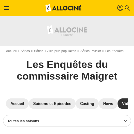
profil
menu
search
Accueil
Séries
Séries TV les plus populaires
Séries Policier
Les Enquêtes du commissaire Maigret
Les Enquêtes du
commissaire Maigret
Accueil
Saisons et Episodes
Casting
News
Vidéo
Toutes les saisons