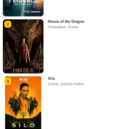
House of the Dragon
2
Fantastique
,
Drame
Silo
3
Drame
,
Science Fiction