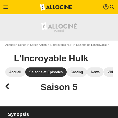
profil
menu
search
Accueil
Séries
Séries Action
L'Incroyable Hulk
Saisons de L'Incroyable Hulk
L'Incroyable Hulk
Accueil
Saisons et Episodes
Casting
News
Vidéo
Saison 5
Synopsis