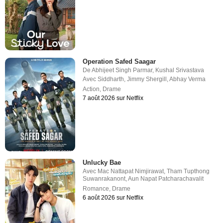
Operation Safed Saagar
De
Abhijeet Singh Parmar
,
Kushal Srivastava
Avec
Siddharth
,
Jimmy Shergill
,
Abhay Verma
Action
,
Drame
7 août 2026 sur Netflix
Unlucky Bae
Avec
Mac Nattapat Nimjirawat
,
Tham Tupthong
Suwanrakanont
,
Aun Napat Patcharachavalit
Romance
,
Drame
6 août 2026 sur Netflix