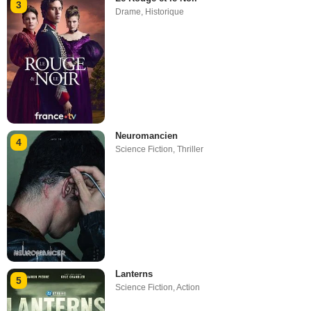
3
Drame
,
Historique
Neuromancien
4
Science Fiction
,
Thriller
Lanterns
5
Science Fiction
,
Action