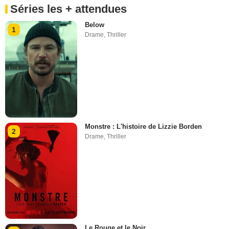
Séries les + attendues
Below
1
Drame
,
Thriller
Monstre : L'histoire de Lizzie Borden
2
Drame
,
Thriller
Le Rouge et le Noir