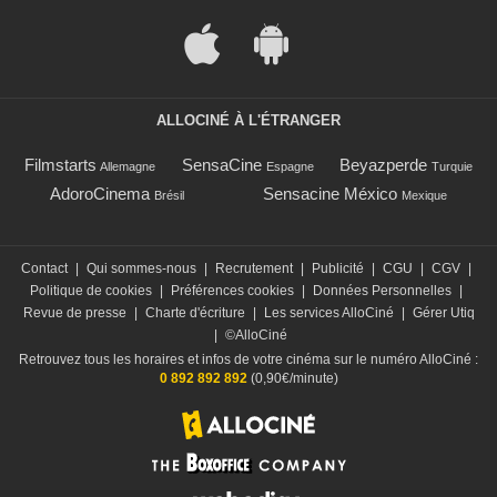
ALLOCINÉ À L'ÉTRANGER
Filmstarts
SensaCine
Beyazperde
Allemagne
Espagne
Turquie
AdoroCinema
Sensacine México
Brésil
Mexique
Contact
|
Qui sommes-nous
|
Recrutement
|
Publicité
|
CGU
|
CGV
|
Politique de cookies
|
Préférences cookies
|
Données Personnelles
|
Revue de presse
|
Charte d'écriture
|
Les services AlloCiné
|
Gérer Utiq
|
©AlloCiné
Retrouvez tous les horaires et infos de votre cinéma sur le numéro AlloCiné :
0 892 892 892
(0,90€/minute)