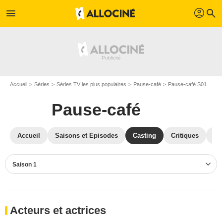
profil
menu
search
Accueil
Séries
Séries TV les plus populaires
Pause-café
Pause-café S01
Cas
Pause-café
Accueil
Saisons et Episodes
Casting
Critiques
St
Saison 1
Acteurs et actrices