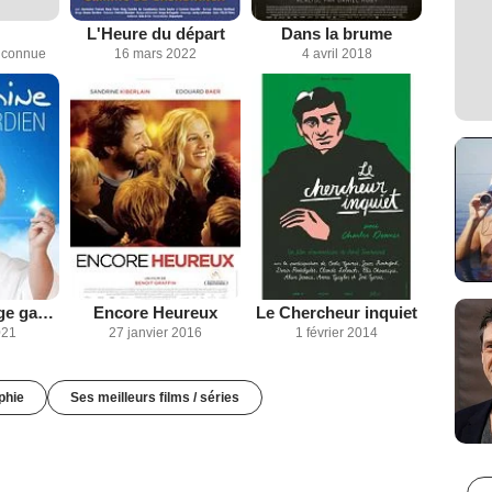
L'Heure du départ
Dans la brume
inconnue
16 mars 2022
4 avril 2018
Joséphine, ange gardien
Encore Heureux
Le Chercheur inquiet
021
27 janvier 2016
1 février 2014
phie
Ses meilleurs films / séries