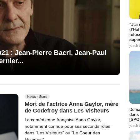
"J'ai
d'Hol
refus
super
jeudi 
021 : Jean-Pierre Bacri, Jean-Paul
rnier...
News - Stars
Mort de l'actrice Anna Gaylor, mère
Demai
de Godefroy dans Les Visiteurs
dans 
[SPO
La comédienne française Anna Gaylor,
jeudi 
notamment connue pour ses seconds rôles
dans "Les Visiteurs" ou "Le Coeur des
Hommes",…