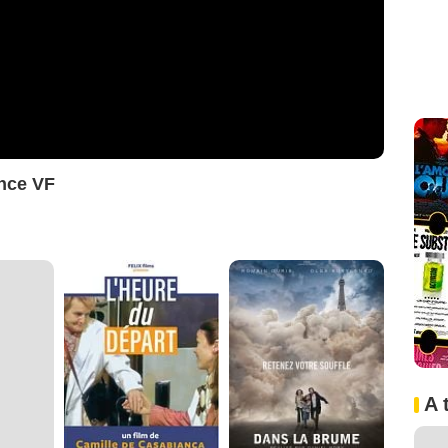
nce VF
A 