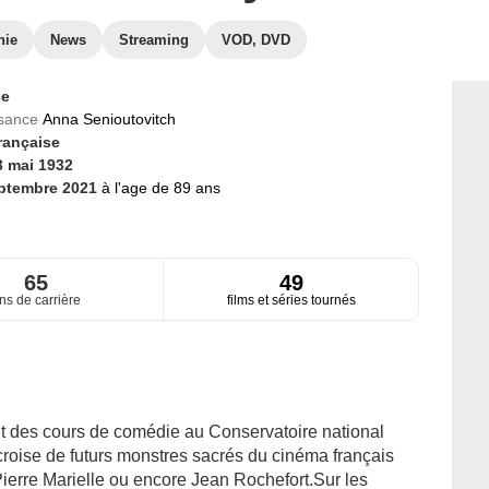
hie
News
Streaming
VOD, DVD
ce
ssance
Anna Senioutovitch
rançaise
3 mai 1932
ptembre 2021
à l'age de 89 ans
65
49
ns de carrière
films et séries tournés
t des cours de comédie au Conservatoire national
 croise de futurs monstres sacrés du cinéma français
erre Marielle ou encore Jean Rochefort.Sur les