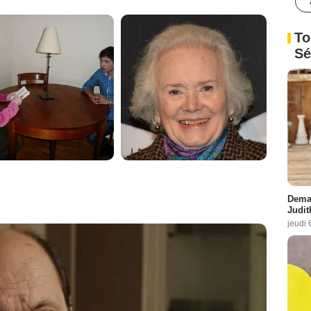
To
Sé
Demai
Judit
jeudi 