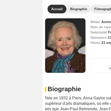
Accueil
Biographie
Filmograp
Métier
Actri
Nom de nai
Nationalité
F
Naissance
1
Décès
21 se
a
Biographie
Née en 1932 à Paris, Anna Gaylor sui
supérieur d'arts dramatiques, où elle
tels que Jean-Paul Belmondo, Jean-Pi