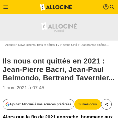
profil
menu
search
Accueil
News cinéma, films et séries TV
Actus Ciné
Diaporamas cinéma
Ils no
Ils nous ont quittés en 2021 :
Jean-Pierre Bacri, Jean-Paul
Belmondo, Bertrand Tavernier...
Memento
1 nov. 2021 à 07:45
Ajoutez Allociné à vos sources préférées
Suivez-nous
Partag
Alors que la fin de 2021 approche, hommage aux