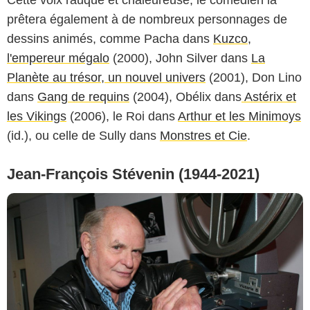
Cette voix rauque et chaleureuse, le comédien la
prêtera également à de nombreux personnages de
dessins animés, comme Pacha dans
Kuzco,
l'empereur mégalo
(2000), John Silver dans
La
Planète au trésor, un nouvel univers
(2001), Don Lino
dans
Gang de requins
(2004), Obélix dans
Astérix et
les Vikings
(2006), le Roi dans
Arthur et les Minimoys
(id.), ou celle de Sully dans
Monstres et Cie
.
Jean-François Stévenin (1944-2021)