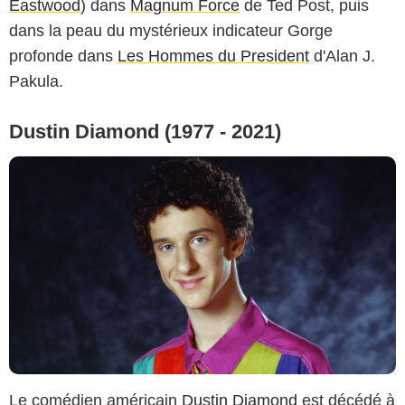
Eastwood
) dans
Magnum Force
de Ted Post, puis
dans la peau du mystérieux indicateur Gorge
profonde dans
Les Hommes du President
d'Alan J.
Pakula.
Dustin Diamond (1977 - 2021)
Le comédien américain
Dustin Diamond
est décédé à