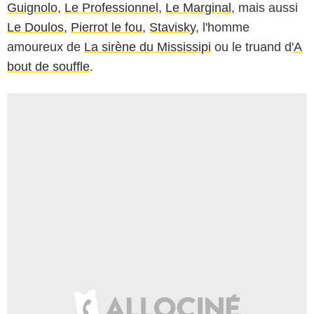
Guignolo
,
Le Professionnel
,
Le Marginal
, mais aussi
Le Doulos
,
Pierrot le fou
,
Stavisky
, l'homme
amoureux de
La sirène du Mississipi
ou le truand d'
A
bout de souffle
.