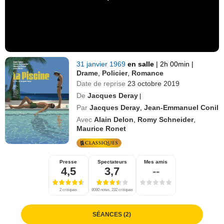
31 janvier 1969
en salle
|
2h 00min
|
Drame
,
Policier
,
Romance
Date de reprise
23 octobre 2019
De
Jacques Deray
|
Par
Jacques Deray
,
Jean-Emmanuel Conil
Avec
Alain Delon
,
Romy Schneider
,
Maurice Ronet
Presse
Spectateurs
Mes amis
4,5
3,7
--
2 critiques
8080 notes, 232 critiques
SÉANCES (2)