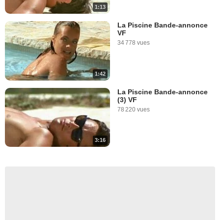
1:13
La Piscine Bande-annonce
VF
34 778 vues
1:42
La Piscine Bande-annonce
(3) VF
78 220 vues
3:16