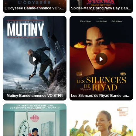
L'Odyssée Bande-annonce VO STFR
Spider-Man: Brand New Day Bande-annonce VO STFR
Mutiny Bande-annonce VO STFR
Les Silences de Riyad Bande-annonce VO STFR