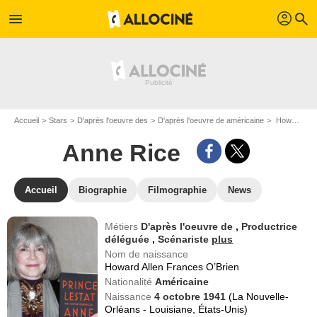
profil
menu
search
Accueil
Stars
D'après l'oeuvre des
D'après l'oeuvre de américaine
Howard Allen Frances O’Brien dit Anne Rice
Anne Rice
Accueil
Biographie
Filmographie
News
Métiers
D'après l'oeuvre de
,
Productrice
déléguée
,
Scénariste
plus
Nom de naissance
Howard Allen Frances O’Brien
Nationalité
Américaine
Naissance
4 octobre 1941
(La Nouvelle-
Orléans - Louisiane, États-Unis)