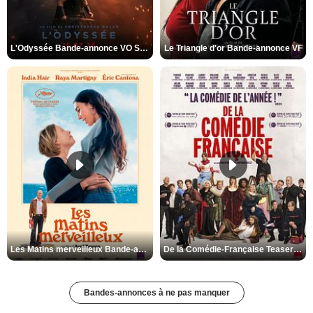
L'Odyssée Bande-annonce VO STFR
Le Triangle d'or Bande-annonce VF
Les Matins merveilleux Bande-annonce VF
De la Comédie-Française Teaser VF
Bandes-annonces à ne pas manquer