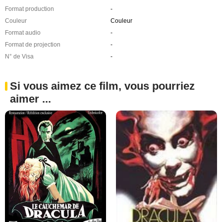
Format production
-
Couleur
Couleur
Format audio
-
Format de projection
-
N° de Visa
-
Si vous aimez ce film, vous pourriez
aimer ...