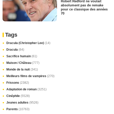
Robert Redford ne voulait
absolument pas de remake
pour ce classique des années
70
Tags
Dracula (Christopher Lee)
(14)
Dracula
(64)
Sacrifice humain
(61)
Maison / Château
(777)
Monde de la nuit
(341)
Meilleurs films de vampires
(270)
Frissons
(2382)
Adaptation de roman
(3251)
Cinéphile
(5528)
Jeunes adultes
(9526)
Parents
(10763)