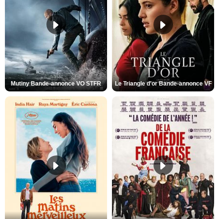
Mutiny Bande-annonce VO STFR
Le Triangle d'or Bande-annonce VF