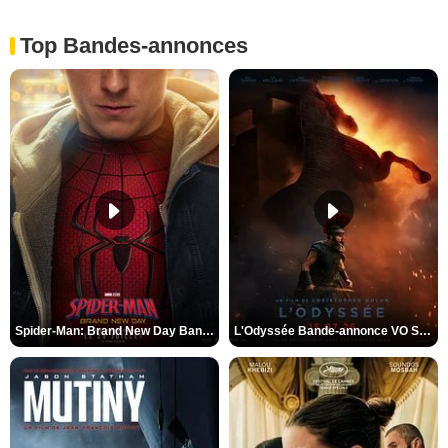
Top Bandes-annonces
Spider-Man: Brand New Day Bande-annonce VO STFR
L'Odyssée Bande-annonce VO STFR