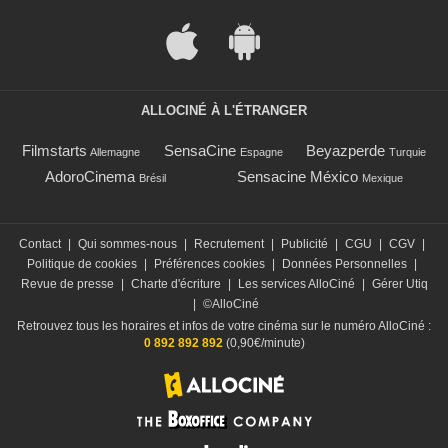
ALLOCINÉ À L'ÉTRANGER
Filmstarts
SensaCine
Beyazperde
Allemagne
Espagne
Turquie
AdoroCinema
Sensacine México
Brésil
Mexique
Contact
|
Qui sommes-nous
|
Recrutement
|
Publicité
|
CGU
|
CGV
|
Politique de cookies
|
Préférences cookies
|
Données Personnelles
|
Revue de presse
|
Charte d'écriture
|
Les services AlloCiné
|
Gérer Utiq
|
©AlloCiné
Retrouvez tous les horaires et infos de votre cinéma sur le numéro AlloCiné :
0 892 892 892
(0,90€/minute)