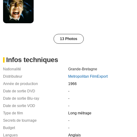
13 Photos
Infos techniques
Nationalité
Grande-Bretagne
Distributeur
Metropolitan FilmExport
Année de production
1966
Date de sortie DVD
-
Date de sortie Blu-ray
-
Date de sortie VOD
-
Type de film
Long métrage
Secrets de tournage
-
Budget
-
Langues
Anglais