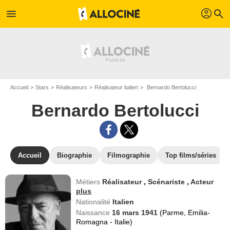
profil
menu
search
Accueil
Stars
Réalisateurs
Réalisateur italien
Bernardo Bertolucci
Bernardo Bertolucci
Accueil
Biographie
Filmographie
Top films/séries
Métiers
Réalisateur
,
Scénariste
,
Acteur
plus
Nationalité
Italien
Naissance
16 mars 1941
(Parme, Emilia-
Romagna - Italie)