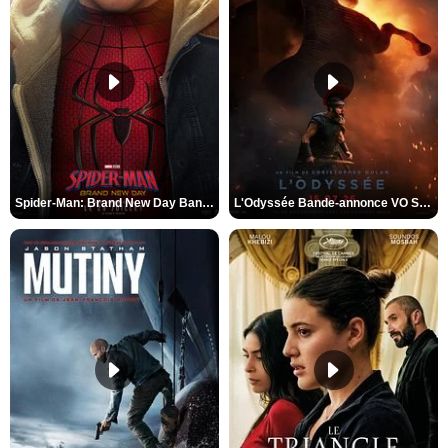
Spider-Man: Brand New Day Bande-annonce VO STFR
L'Odyssée Bande-annonce VO STFR