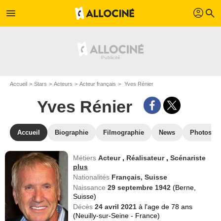
profil
menu
search
Accueil
Stars
Acteurs
Acteur français
Yves Rénier
Yves Rénier
Accueil
Biographie
Filmographie
News
Photos
Métiers
Acteur
,
Réalisateur
,
Scénariste
plus
Nationalités
Français,
Suisse
Naissance
29 septembre 1942
(Berne,
Suisse)
Décès
24 avril 2021
à l'age de 78 ans
(Neuilly-sur-Seine - France)