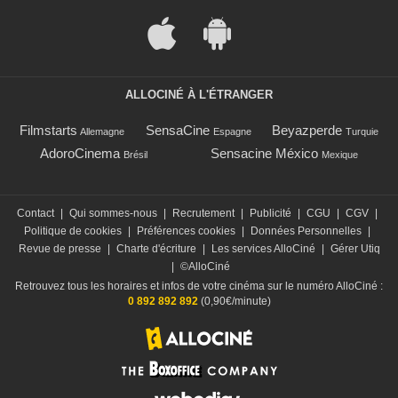
ALLOCINÉ À L'ÉTRANGER
Filmstarts
SensaCine
Beyazperde
Allemagne
Espagne
Turquie
AdoroCinema
Sensacine México
Brésil
Mexique
Contact
|
Qui sommes-nous
|
Recrutement
|
Publicité
|
CGU
|
CGV
|
Politique de cookies
|
Préférences cookies
|
Données Personnelles
|
Revue de presse
|
Charte d'écriture
|
Les services AlloCiné
|
Gérer Utiq
|
©AlloCiné
Retrouvez tous les horaires et infos de votre cinéma sur le numéro AlloCiné :
0 892 892 892
(0,90€/minute)