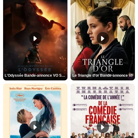
L'Odyssée Bande-annonce VO STFR
Le Triangle d'or Bande-annonce VF