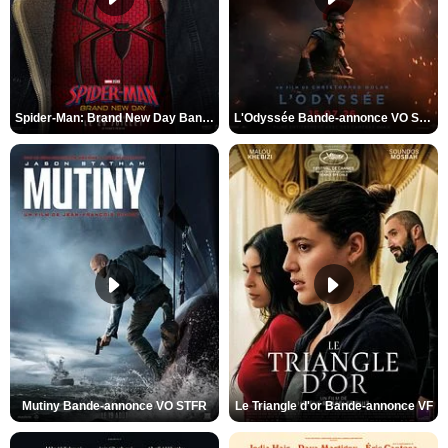
Spider-Man: Brand New Day Bande-annonce VO STFR
L'Odyssée Bande-annonce VO STFR
Mutiny Bande-annonce VO STFR
Le Triangle d'or Bande-annonce VF