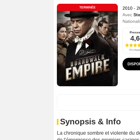
TERMINÉE
2010 - 
Avec
St
Nationali
Press
4,6
14 critiqu
DISPO
Synopsis & Info
La chronique sombre et violente du d
de l'émergence des premiers casinos 