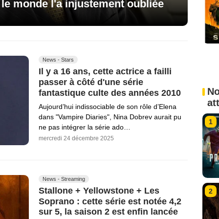
t le monde l'a injustement oubliée
News - Stars
Il y a 16 ans, cette actrice a failli
passer à côté d'une série
No
fantastique culte des années 2010
at
Aujourd’hui indissociable de son rôle d’Elena
dans "Vampire Diaries", Nina Dobrev aurait pu
1
ne pas intégrer la série ado…
mercredi 24 décembre 2025
News - Streaming
Stallone + Yellowstone + Les
2
Soprano : cette série est notée 4,2
sur 5, la saison 2 est enfin lancée