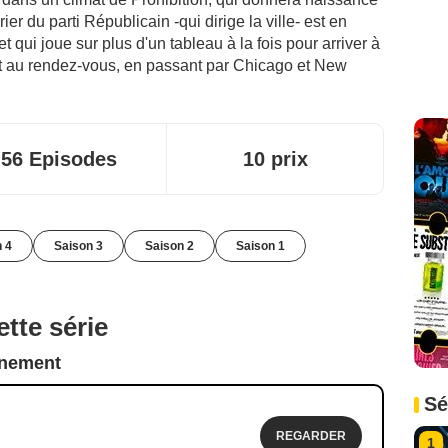
r du parti Républicain -qui dirige la ville- est en
s et qui joue sur plus d'un tableau à la fois pour arriver à
ont au rendez-vous, en passant par Chicago et New
56 Episodes
10 prix
 4
Saison 3
Saison 2
Saison 1
tte série
nnement
Sé
REGARDER
1