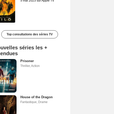
5 mai 2023 sur Apple TV
Top consultations des séries TV
uvelles séries les +
tendues
Prisoner
Thriller
,
Action
House of the Dragon
Fantastique
,
Drame