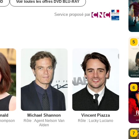
OD
Voir toutes les offres DVD BLU-RAY
Service proposé par
5
6
nald
Michael Shannon
Vincent Piazza
 Thompson
Rôle : Agent Nelson Van
Rôle : Lucky Luciano
Alden
7