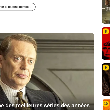
Voir le casting complet
8
9
10
'une des meilleures séries des années