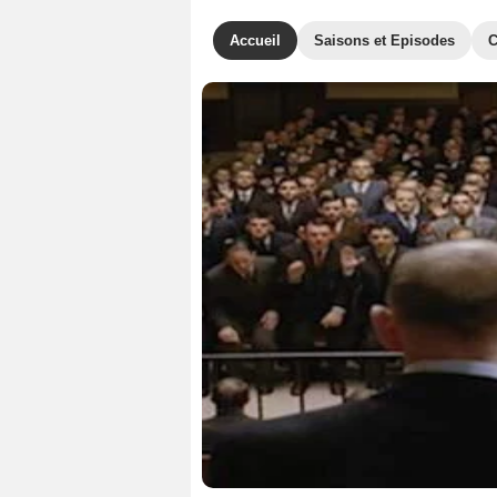
Accueil
Saisons et Episodes
C