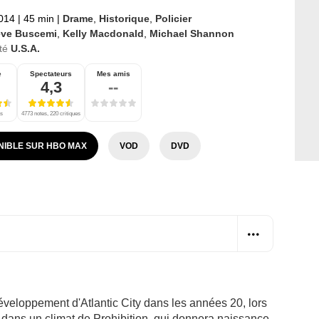
2014
|
45 min
|
Drame
,
Historique
,
Policier
eve Buscemi
,
Kelly Macdonald
,
Michael Shannon
té
U.S.A.
e
Spectateurs
Mes amis
4,3
--
es
4773 notes, 220 critiques
NIBLE SUR HBO MAX
VOD
DVD
éveloppement d'Atlantic City dans les années 20, lors
dans un climat de Prohibition, qui donnera naissance