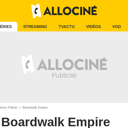
ÉRIES
STREAMING
TVACTU
VIDÉOS
VOD
éries Policier
Boardwalk Empire
Boardwalk Empire