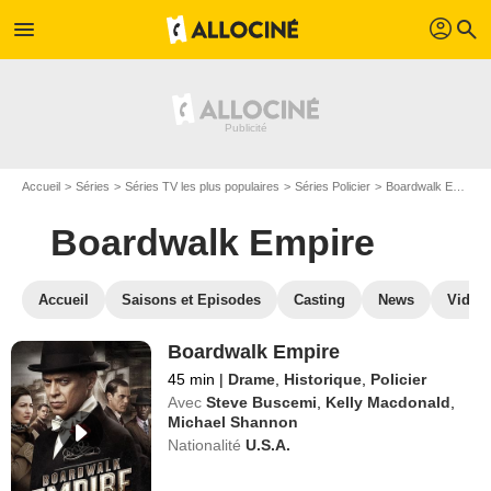
profil
menu
search
Accueil
Séries
Séries TV les plus populaires
Séries Policier
Boardwalk Empire
Boardwalk Empire
Accueil
Saisons et Episodes
Casting
News
Vidéo
Boardwalk Empire
45 min
|
Drame
,
Historique
,
Policier
Avec
Steve Buscemi
,
Kelly Macdonald
,
Michael Shannon
Nationalité
U.S.A.