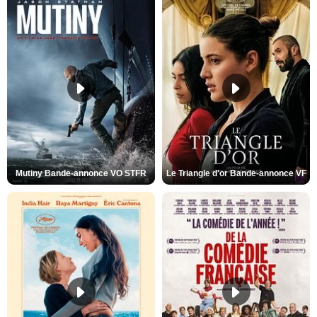
Mutiny Bande-annonce VO STFR
Le Triangle d'or Bande-annonce VF