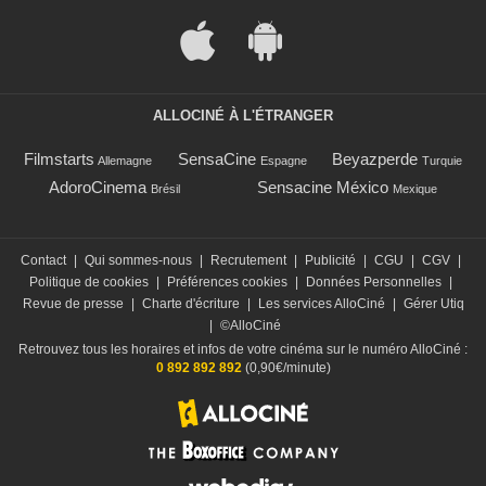
ALLOCINÉ À L'ÉTRANGER
Filmstarts
SensaCine
Beyazperde
Allemagne
Espagne
Turquie
AdoroCinema
Sensacine México
Brésil
Mexique
Contact
|
Qui sommes-nous
|
Recrutement
|
Publicité
|
CGU
|
CGV
|
Politique de cookies
|
Préférences cookies
|
Données Personnelles
|
Revue de presse
|
Charte d'écriture
|
Les services AlloCiné
|
Gérer Utiq
|
©AlloCiné
Retrouvez tous les horaires et infos de votre cinéma sur le numéro AlloCiné :
0 892 892 892
(0,90€/minute)