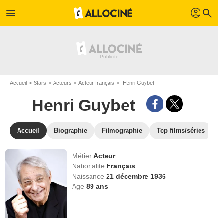
profil
menu
search
Accueil
Stars
Acteurs
Acteur français
Henri Guybet
Henri Guybet
Accueil
Biographie
Filmographie
Top films/séries
Métier
Acteur
Nationalité
Français
Naissance
21 décembre 1936
Age
89
ans