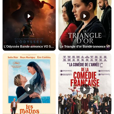
L'Odyssée Bande-annonce VO STFR
Le Triangle d'or Bande-annonce VF