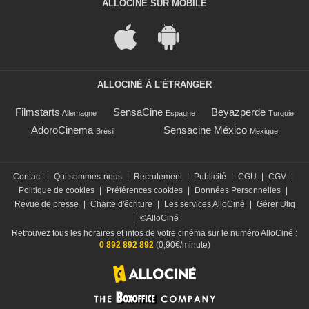
ALLOCINÉ SUR MOBILE
ALLOCINÉ À L'ÉTRANGER
Filmstarts
SensaCine
Beyazperde
Allemagne
Espagne
Turquie
AdoroCinema
Sensacine México
Brésil
Mexique
Contact
|
Qui sommes-nous
|
Recrutement
|
Publicité
|
CGU
|
CGV
|
Politique de cookies
|
Préférences cookies
|
Données Personnelles
|
Revue de presse
|
Charte d'écriture
|
Les services AlloCiné
|
Gérer Utiq
|
©AlloCiné
Retrouvez tous les horaires et infos de votre cinéma sur le numéro AlloCiné :
0 892 892 892
(0,90€/minute)