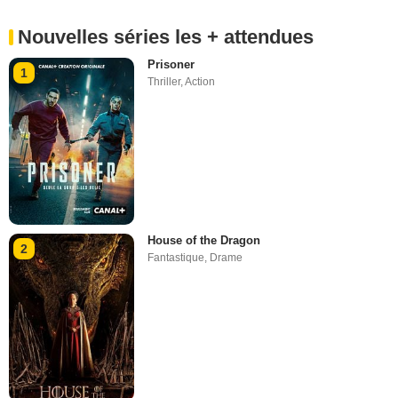
Nouvelles séries les + attendues
Prisoner
1
Thriller
,
Action
House of the Dragon
2
Fantastique
,
Drame