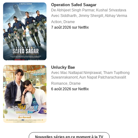
Operation Safed Saagar
De
Abhijeet Singh Parmar
,
Kushal Srivastava
Avec
Siddharth
,
Jimmy Shergill
,
Abhay Verma
Action
,
Drame
7 août 2026 sur Netflix
Unlucky Bae
Avec
Mac Nattapat Nimjirawat
,
Tham Tupthong
Suwanrakanont
,
Aun Napat Patcharachavalit
Romance
,
Drame
6 août 2026 sur Netflix
Nouvelles séries en ce moment à la TV