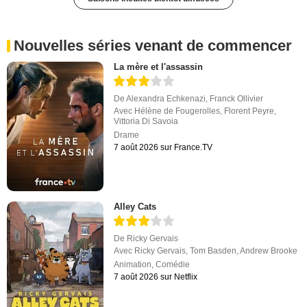
Nouvelles séries venant de commencer
La mère et l'assassin
De
Alexandra Echkenazi
,
Franck Ollivier
Avec
Hélène de Fougerolles
,
Florent Peyre
,
Vittoria Di Savoia
Drame
7 août 2026 sur France.TV
Alley Cats
De
Ricky Gervais
Avec
Ricky Gervais
,
Tom Basden
,
Andrew Brooke
Animation
,
Comédie
7 août 2026 sur Netflix