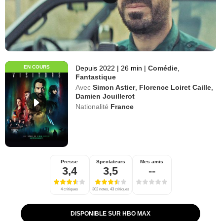
EN COURS
Depuis 2022
|
26 min
|
Comédie
,
Fantastique
Avec
Simon Astier
,
Florence Loiret Caille
,
Damien Jouillerot
Nationalité
France
Presse
Spectateurs
Mes amis
3,4
3,5
--
4 critiques
302 notes, 43 critiques
DISPONIBLE SUR HBO MAX