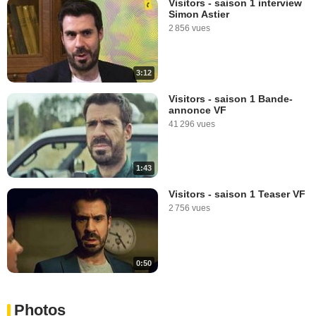
Visitors - saison 1 interview
Simon Astier
2 856 vues
3:12
Visitors - saison 1 Bande-
annonce VF
41 296 vues
1:43
Visitors - saison 1 Teaser VF
2 756 vues
0:50
Photos