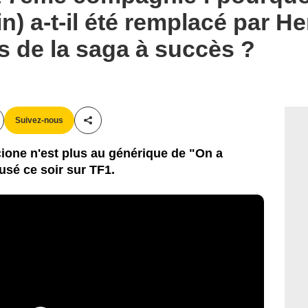
n) a-t-il été remplacé par H
es de la saga à succès ?
Suivez-nous
Partager cet article
one n'est plus au générique de "On a
usé ce soir sur TF1.