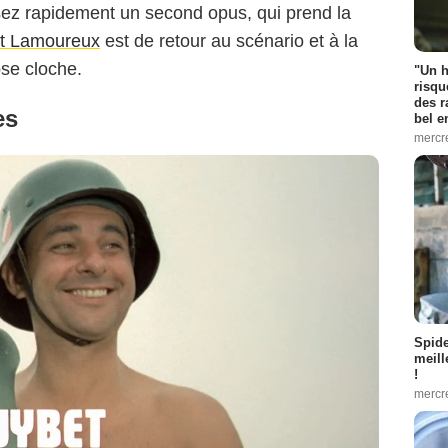
ssez rapidement un second opus, qui prend la
t Lamoureux
est de retour au scénario et à la
se cloche.
"Un h
risqu
des r
es
bel 
mercr
Spid
meill
Gaumont Distribution
!
mercr