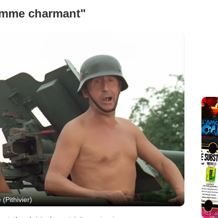
omme charmant"
(Pithivier)