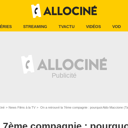
ÉRIES
STREAMING
TVACTU
VIDÉOS
VOD
Ciné
News Films à la TV
On a retrouvé la 7ème compagnie : pourquoi Aldo Maccione (Tassin) a-t-il été rem
la 7ème compagnie : pourquo