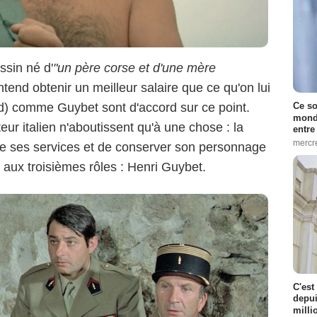
assin né d'
"un père corse et d'une mère
ntend obtenir un meilleur salaire que ce qu'on lui
) comme Guybet sont d'accord sur ce point.
Ce so
monde
eur italien n'aboutissent qu'à une chose : la
entre
mercr
de ses services et de conserver son personnage
é aux troisièmes rôles : Henri Guybet.
C'est
depui
milli