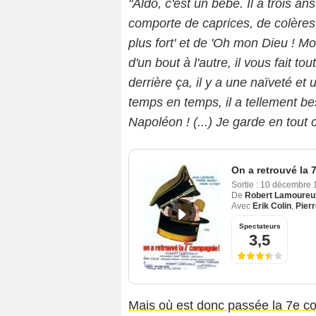
"Aldo, c'est un bébé. Il a trois a
comporte de caprices, de colères, 
plus fort' et de 'Oh mon Dieu ! Mon
d'un bout à l'autre, il vous fait t
derrière ça, il y a une naïveté et
temps en temps, il a tellement be
Napoléon ! (...) Je garde en tou
On a retrouvé la
Sortie :
10 décembre
De
Robert Lamoureu
Avec
Erik Colin
,
Pier
Spectateurs
3,5
Mais où est donc passée la 7e c