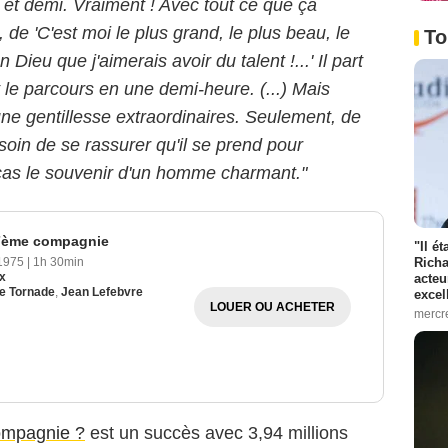
ns et demi. Vraiment ! Avec tout ce que ça
de 'C'est moi le plus grand, le plus beau, le
To
 Dieu que j'aimerais avoir du talent !...' Il part
out le parcours en une demi-heure. (...) Mais
 une gentillesse extraordinaires. Seulement, de
soin de se rassurer qu'il se prend pour
t cas le souvenir d'un homme charmant."
 7ème compagnie
"Il é
Gaumont Distribution
Richa
 1975
|
1h 30min
x
acteu
re Tornade
,
Jean Lefebvre
excel
LOUER OU ACHETER
mercr
ompagnie ?
est un succès avec 3,94 millions