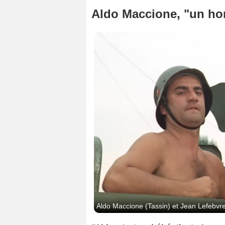
Aldo Maccione, "un h
Aldo Maccione (Tassin) et Jean Lefebvre 