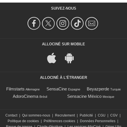
SUIVEZ-NOUS
ALLOCINÉ SUR MOBILE
ALLOCINÉ À L'ÉTRANGER
Filmstarts
SensaCine
Beyazperde
Allemagne
Espagne
Turquie
AdoroCinema
Sensacine México
Brésil
Mexique
Contact
|
Qui sommes-nous
|
Recrutement
|
Publicité
|
CGU
|
CGV
|
Politique de cookies
|
Préférences cookies
|
Données Personnelles
|
Revue de presse
|
Charte d'écriture
|
Les services AlloCiné
|
Gérer Utiq