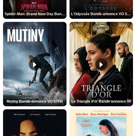
Spider-Man: Brand New Day Bande-annonce VO STFR
L'Odyssée Bande-annonce VO STFR
Mutiny Bande-annonce VO STFR
Le Triangle d'or Bande-annonce VF