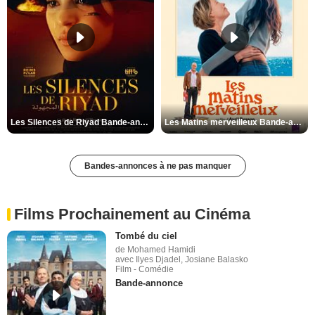
Les Silences de Riyad Bande-annonce VO STFR
Les Matins merveilleux Bande-annonce VF
Bandes-annonces à ne pas manquer
Films Prochainement au Cinéma
Tombé du ciel
de Mohamed Hamidi
avec Ilyes Djadel, Josiane Balasko
Film - Comédie
Bande-annonce