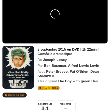
2 septembre 2015
en DVD
|
1h 22min
|
Comédie dramatique
De
Joseph Losey
|
Par
Ben Barzman
,
Alfred Lewis Levitt
Avec
Peter Brocco
,
Pat O'Brien
,
Dean
Stockwell
Titre original
The Boy with green Hair
Dès 10 ans
Spectateurs
Mes amis
3,1
--