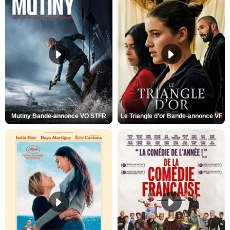
Mutiny Bande-annonce VO STFR
Le Triangle d'or Bande-annonce VF