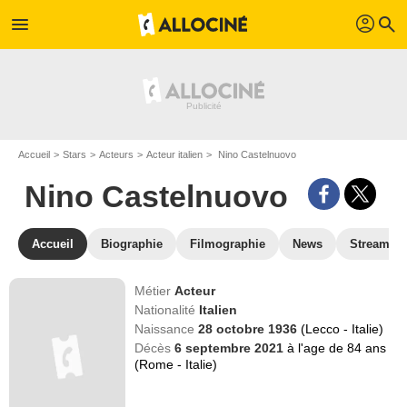
profil
menu
search
Accueil
Stars
Acteurs
Acteur italien
Nino Castelnuovo
Nino Castelnuovo
Accueil
Biographie
Filmographie
News
Streamin
Métier
Acteur
Nationalité
Italien
Naissance
28 octobre 1936
(Lecco - Italie)
Décès
6 septembre 2021
à l'age de 84 ans
(Rome - Italie)