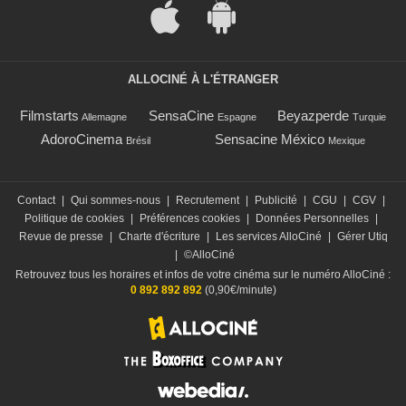
ALLOCINÉ À L'ÉTRANGER
Filmstarts
SensaCine
Beyazperde
Allemagne
Espagne
Turquie
AdoroCinema
Sensacine México
Brésil
Mexique
Contact
|
Qui sommes-nous
|
Recrutement
|
Publicité
|
CGU
|
CGV
|
Politique de cookies
|
Préférences cookies
|
Données Personnelles
|
Revue de presse
|
Charte d'écriture
|
Les services AlloCiné
|
Gérer Utiq
|
©AlloCiné
Retrouvez tous les horaires et infos de votre cinéma sur le numéro AlloCiné :
0 892 892 892
(0,90€/minute)