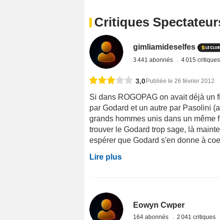
Critiques Spectateur
gimliamideselfes
3 441 abonnés
4 015 critique
3,0
Publiée le 26 février 2012
Si dans ROGOPAG on avait déjà un fi
par Godard et un autre par Pasolini (av
grands hommes unis dans un même fil
trouver le Godard trop sage, là mainte
espérer que Godard s'en donne à coeur 
Lire plus
Eowyn Cwper
164 abonnés
2 041 critiques