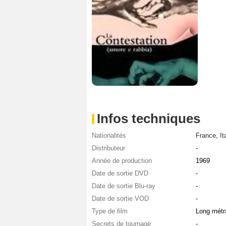
Infos techniques
Nationalités
France
,
It
Distributeur
-
Année de production
1969
Date de sortie DVD
-
Date de sortie Blu-ray
-
Date de sortie VOD
-
Type de film
Long métr
Secrets de tournage
-