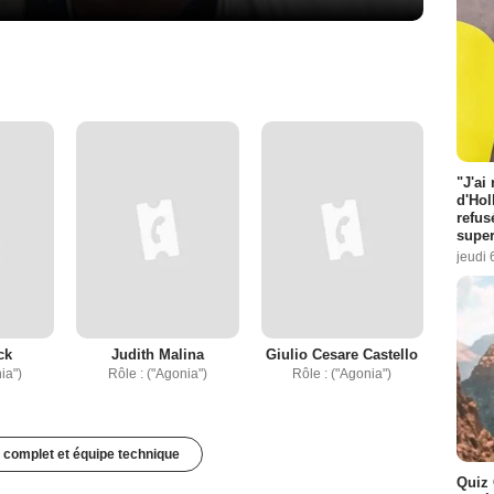
"J'ai
d'Hol
refus
super
jeudi 
ck
Judith Malina
Giulio Cesare Castello
ia")
Rôle : ("Agonia")
Rôle : ("Agonia")
 complet et équipe technique
Quiz 