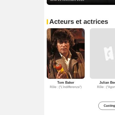
Acteurs et actrices
Tom Baker
Julian Be
Rôle : ("L'indifferenza")
Rôle : ("Agon
Casting