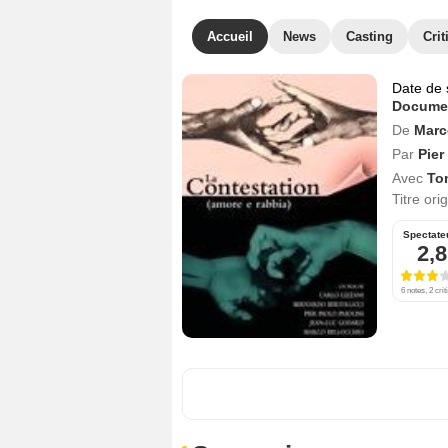
Accueil
News
Casting
Crit
Date de 
Documen
De
Marc
Par
Pier
Avec
To
Titre ori
Spectate
2,8
6 notes, 2 crit