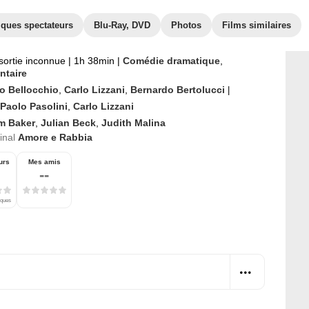
iques spectateurs
Blu-Ray, DVD
Photos
Films similaires
sortie inconnue
|
1h 38min
|
Comédie dramatique
,
taire
o Bellocchio
,
Carlo Lizzani
,
Bernardo Bertolucci
|
 Paolo Pasolini
,
Carlo Lizzani
m Baker
,
Julian Beck
,
Judith Malina
ginal
Amore e Rabbia
urs
Mes amis
--
iques