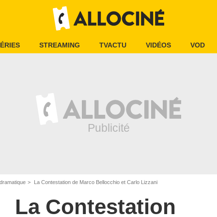
ÉRIES
STREAMING
TVACTU
VIDÉOS
VOD
dramatique
La Contestation de Marco Bellocchio et Carlo Lizzani
La Contestation