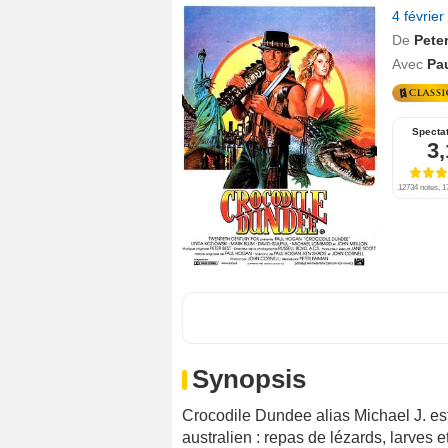
4 févrie
De
Pete
Avec
Pa
Specta
3,
12734 notes, 1
Synopsis
Crocodile Dundee alias Michael J. es
australien : repas de lézards, larves 