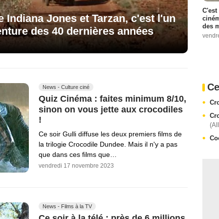
C'est
e Indiana Jones et Tarzan, c'est l'un
ciném
des m
enture des 40 dernières années
vendr
Ce
News - Culture ciné
Quiz Cinéma : faites minimum 8/10,
Cr
sinon on vous jette aux crocodiles
Cr
!
(Al
Ce soir Gulli diffuse les deux premiers films de
Co
la trilogie Crocodile Dundee. Mais il n'y a pas
que dans ces films que…
vendredi 17 novembre 2023
News - Films à la TV
Ce soir à la télé : près de 6 millions