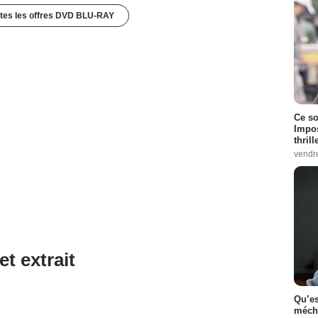
utes les offres DVD BLU-RAY
Ce so
Impos
thrill
vendr
et extrait
Qu’es
méch