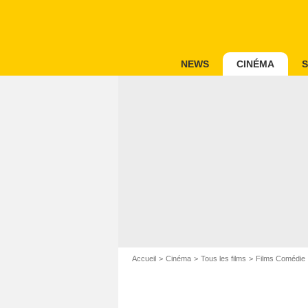
NEWS
CINÉMA
S
Accueil
Cinéma
Tous les films
Films Comédie