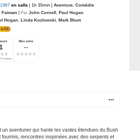
r 1987
en salle
|
1h 35min
|
Aventure
,
Comédie
r Faiman
Par
John Cornell
,
Paul Hogan
|
ul Hogan
,
Linda Kozlowski
,
Mark Blum
teurs
Mes amis
1
--
72 critiques
t un aventurier qui hante les vastes étendues du Bush
et fourmis, rencontres inopinées avec des serpents et