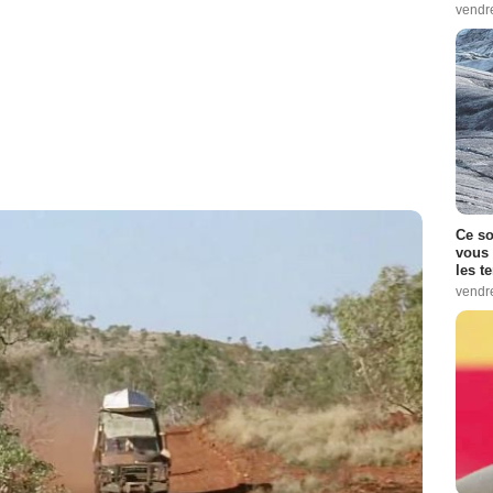
vendr
Ce so
vous 
les t
vendr