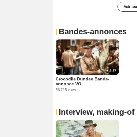
Voir to
Bandes-annonces
2:37
Crocodile Dundee Bande-
annonce VO
56 715 vues
Interview, making-of 