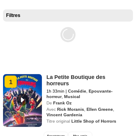
Meilleurs documentaires selon la presse
Filtres
La Petite Boutique des
1
horreurs
1h 33min
|
Comédie
,
Epouvante-
horreur
,
Musical
De
Frank Oz
Avec
Rick Moranis
,
Ellen Greene
,
Vincent Gardenia
Titre original
Little Shop of Horrors
Spectateurs
Mes amis