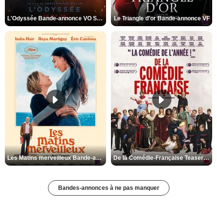
L'Odyssée Bande-annonce VO STFR
Le Triangle d'or Bande-annonce VF
Les Matins merveilleux Bande-annonce VF
De la Comédie-Française Teaser VF
Bandes-annonces à ne pas manquer