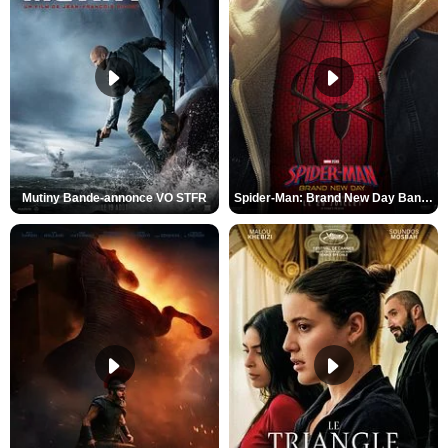
Mutiny Bande-annonce VO STFR
Spider-Man: Brand New Day Bande-annonce VO STFR