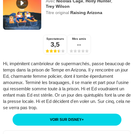
Avec
Nicolas Cage
,
Holly Hunter
,
Trey Wilson
Titre original
Raising Arizona
Spectateurs
Mes amis
3,5
--
Hi, impénitent cambrioleur de supermarchés, passe beaucoup de
temps dans la prison de Tempe en Arizona. Il y rencontre un jour
Ed, charmante femme policier, dont il tombe éperdument
amoureux. Terminé les braquages, il se marie et part pour l'usine
qui ressemble somme toute à la prison. Hi et Ed voudraient un
enfant mais Ed est stérile. Or un jour des quintuplés font la une de
la presse locale. Hi et Ed décident d'en voler un. Sur cinq, cela ne
se verra pas trop.
VOIR SUR DISNEY
+