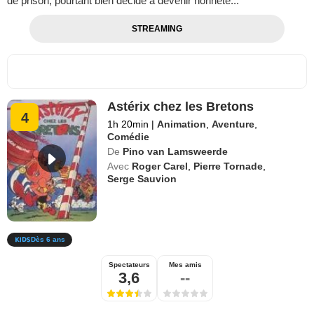
de prison, pourtant bien décidé à devenir honnête...
STREAMING
Astérix chez les Bretons
4
1h 20min
|
Animation
,
Aventure
,
Comédie
De
Pino van Lamsweerde
Avec
Roger Carel
,
Pierre Tornade
,
Serge Sauvion
Dès 6 ans
Spectateurs
Mes amis
3,6
--