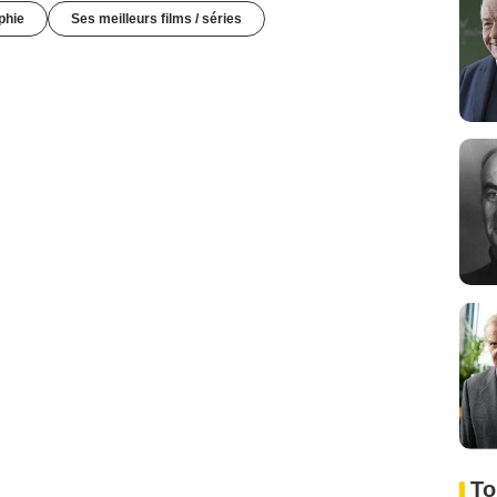
phie
Ses meilleurs films / séries
To