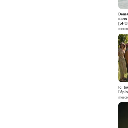
Demai
dans 
[SPO
mercr
Ici t
l'épi
mercr