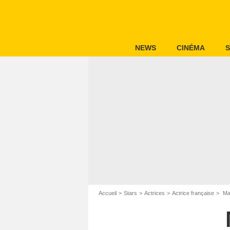
NEWS
CINÉMA
S
Accueil
Stars
Actrices
Actrice française
Mar