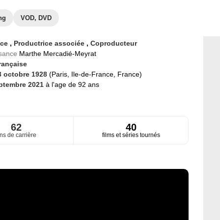
ng
VOD, DVD
ice
,
Productrice associée
,
Coproducteur
ssance
Marthe Mercadié-Meyrat
rançaise
3 octobre 1928
(Paris, Ile-de-France, France)
ptembre 2021
à l'age de 92 ans
62
40
ns de carrière
films et séries tournés