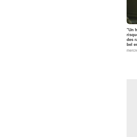
"Un h
risqu
des r
bel 
mercr