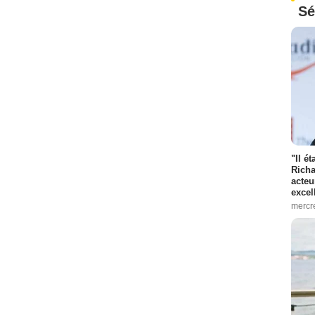
Sé
"Il é
Richa
acteu
excel
mercr