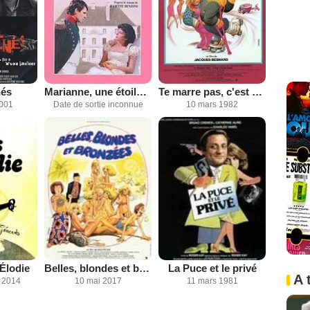
nés
Marianne, une étoile pour Napoléon
Te marre pas, c'est pour rire !
2001
Date de sortie inconnue
10 mars 1982
'Élodie
Belles, blondes et bronzées
La Puce et le privé
A 
 2014
10 mai 2017
11 mars 1981