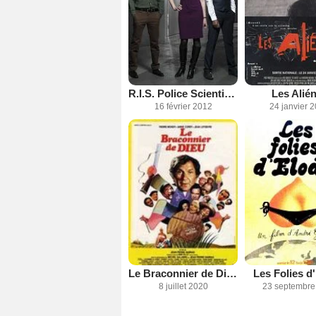
R.I.S. Police Scientifique
Les Alié
16 février 2012
24 janvier 
Le Braconnier de Dieu
Les Folies d
8 juillet 2020
23 septembre