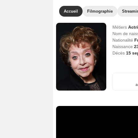
Accueil
Filmographie
Streami
Métiers
Actr
Nom de nai
Nationalité
F
Naissance
2
Décès
15 se
a