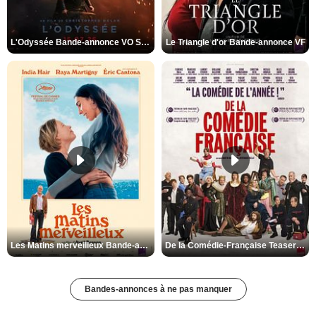
L'Odyssée Bande-annonce VO STFR
Le Triangle d'or Bande-annonce VF
Les Matins merveilleux Bande-annonce VF
De la Comédie-Française Teaser VF
Bandes-annonces à ne pas manquer