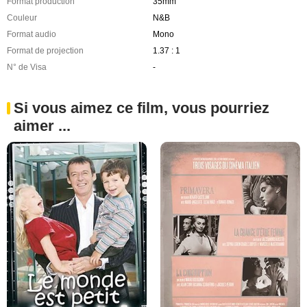
Format production
35mm
Couleur
N&B
Format audio
Mono
Format de projection
1.37 : 1
N° de Visa
-
Si vous aimez ce film, vous pourriez
aimer ...