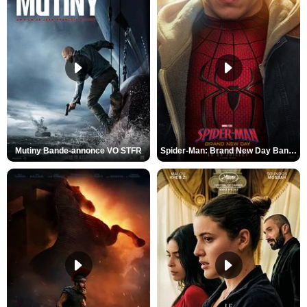
Mutiny Bande-annonce VO STFR
Spider-Man: Brand New Day Bande-annonce VO STFR