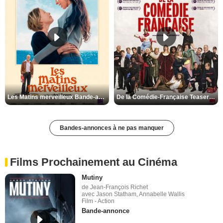
Les Matins merveilleux Bande-annonce VF
De la Comédie-Française Teaser VF
Bandes-annonces à ne pas manquer
Films Prochainement au Cinéma
Mutiny
de Jean-François Richet
avec Jason Statham, Annabelle Wallis
Film - Action
Bande-annonce