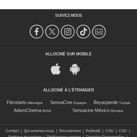
SUIVEZ-NOUS
ALLOCINÉ SUR MOBILE
ALLOCINÉ À L'ÉTRANGER
Filmstarts
SensaCine
Beyazperde
Allemagne
Espagne
Turquie
AdoroCinema
Sensacine México
Brésil
Mexique
Contact
|
Qui sommes-nous
|
Recrutement
|
Publicité
|
CGU
|
CGV
|