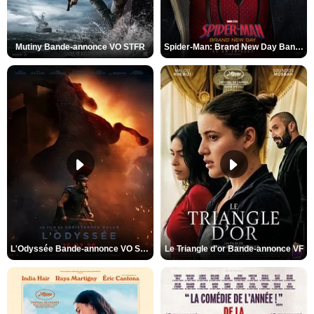
Mutiny Bande-annonce VO STFR
Spider-Man: Brand New Day Bande-annonce VO STFR
L'Odyssée Bande-annonce VO STFR
Le Triangle d'or Bande-annonce VF