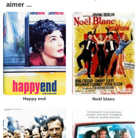
aimer ...
Happy end
Noël blanc