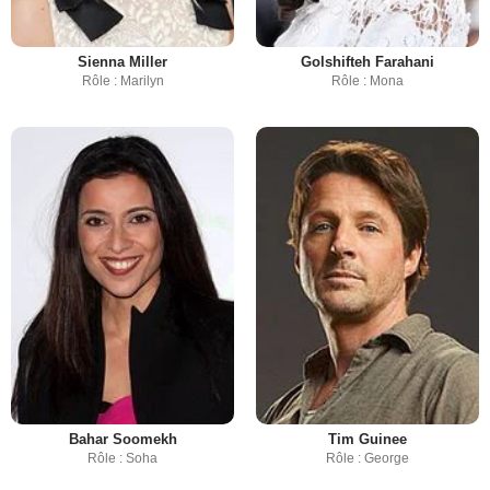
Sienna Miller
Golshifteh Farahani
Rôle : Marilyn
Rôle : Mona
Bahar Soomekh
Tim Guinee
Rôle : Soha
Rôle : George