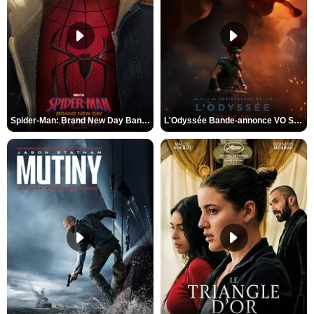
Spider-Man: Brand New Day Bande-annonce VO STFR
L'Odyssée Bande-annonce VO STFR