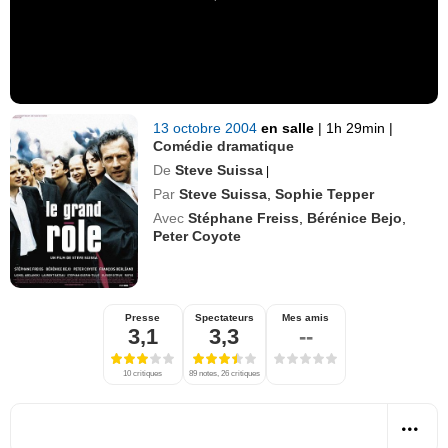
13 octobre 2004
en salle
|
1h 29min
|
Comédie dramatique
De
Steve Suissa
|
Par
Steve Suissa
,
Sophie Tepper
Avec
Stéphane Freiss
,
Bérénice Bejo
,
Peter Coyote
Presse
Spectateurs
Mes amis
3,1
3,3
--
10 critiques
89 notes, 26 critiques