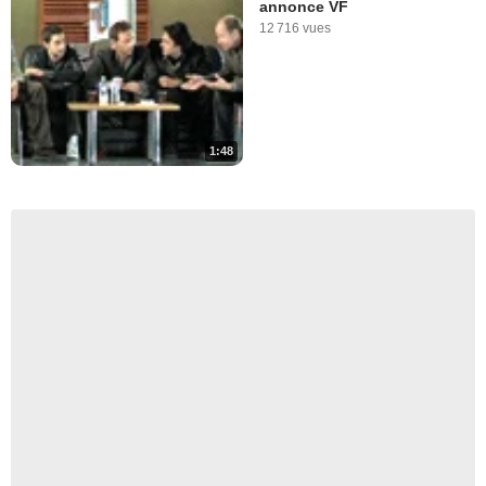
annonce VF
12 716 vues
1:48