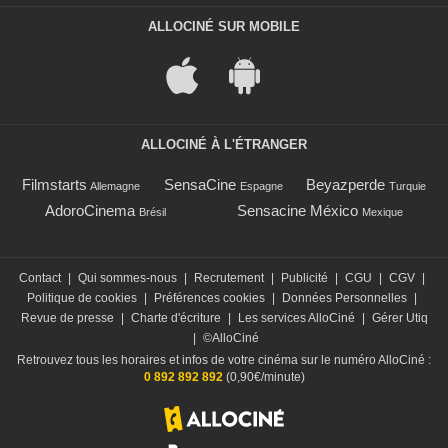
ALLOCINÉ SUR MOBILE
ALLOCINÉ À L'ÉTRANGER
Filmstarts
SensaCine
Beyazperde
Allemagne
Espagne
Turquie
AdoroCinema
Sensacine México
Brésil
Mexique
Contact
|
Qui sommes-nous
|
Recrutement
|
Publicité
|
CGU
|
CGV
|
Politique de cookies
|
Préférences cookies
|
Données Personnelles
|
Revue de presse
|
Charte d'écriture
|
Les services AlloCiné
|
Gérer Utiq
|
©AlloCiné
Retrouvez tous les horaires et infos de votre cinéma sur le numéro AlloCiné :
0 892 892 892
(0,90€/minute)