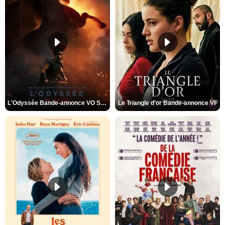
L'Odyssée Bande-annonce VO STFR
Le Triangle d'or Bande-annonce VF