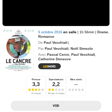
5 octobre 2016
en salle
|
1h 56min
|
Drame
,
Romance
De
Paul Vecchiali
|
Par
Paul Vecchiali
,
Noël Simsolo
Avec
Pascal Cervo
,
Paul Vecchiali
,
Catherine Deneuve
Presse
Spectateurs
Mes amis
3,3
2,2
--
15 critiques
28 notes, 6 critiques
VOD