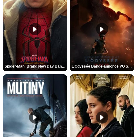
Spider-Man: Brand New Day Bande-annonce VO STFR
L'Odyssée Bande-annonce VO STFR