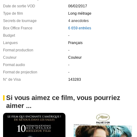
Date de sortie VOD
06/02/2017
Type de film
Long métrage
Secrets de tournage
4 anecdotes
Box Office France
6 659 entrées
Budget
-
Langues
Français
Format production
-
Couleur
Couleur
Format audio
-
Format de projection
-
N° de Visa
143283
Si vous aimez ce film, vous pourriez
aimer ...