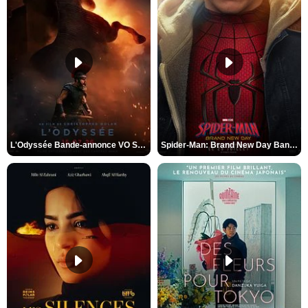
L'Odyssée Bande-annonce VO STFR
Spider-Man: Brand New Day Bande-annonce VO STFR