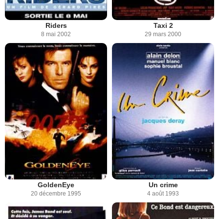
Riders
Taxi 2
8 mai 2002
29 mars 2000
GoldenEye
Un crime
20 décembre 1995
4 août 1993