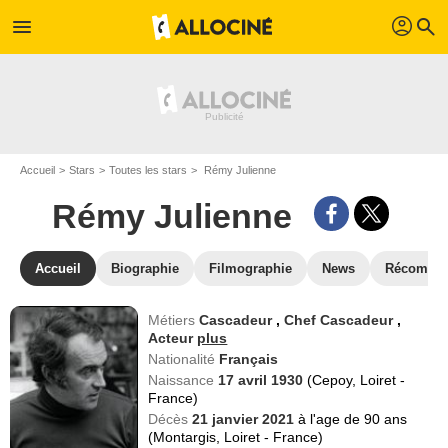
profil
menu
search
Accueil
Stars
Toutes les stars
Rémy Julienne
Rémy Julienne
Accueil
Biographie
Filmographie
News
Récompe
Métiers
Cascadeur
,
Chef Cascadeur
,
Acteur
plus
Nationalité
Français
Naissance
17 avril 1930
(Cepoy, Loiret -
France)
Décès
21 janvier 2021
à l'age de 90 ans
(Montargis, Loiret - France)