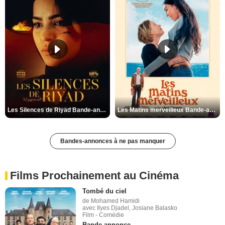
Les Silences de Riyad Bande-annonce VO STFR
Les Matins merveilleux Bande-annonce VF
Bandes-annonces à ne pas manquer
Films Prochainement au Cinéma
Tombé du ciel
de Mohamed Hamidi
avec Ilyes Djadel, Josiane Balasko
Film - Comédie
Bande-annonce