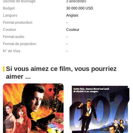
Secrets de tournage
3 anecdotes
Budget
30 000 000 USD
Langues
Anglais
Format production
-
Couleur
Couleur
Format audio
-
Format de projection
-
N° de Visa
-
Si vous aimez ce film, vous pourriez
aimer ...