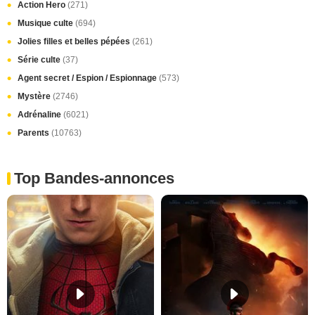
Action Hero
(271)
Musique culte
(694)
Jolies filles et belles pépées
(261)
Série culte
(37)
Agent secret / Espion / Espionnage
(573)
Mystère
(2746)
Adrénaline
(6021)
Parents
(10763)
Top Bandes-annonces