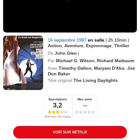
16 septembre 1987
en salle
|
2h 10min
|
Action
,
Aventure
,
Espionnage
,
Thriller
De
John Glen
|
Par
Michael G. Wilson
,
Richard Maibaum
Avec
Timothy Dalton
,
Maryam D'Abo
,
Joe
Don Baker
Titre original
The Living Daylights
Spectateurs
Mes amis
3,2
--
3539 notes, 228 critiques
VOIR SUR NETFLIX