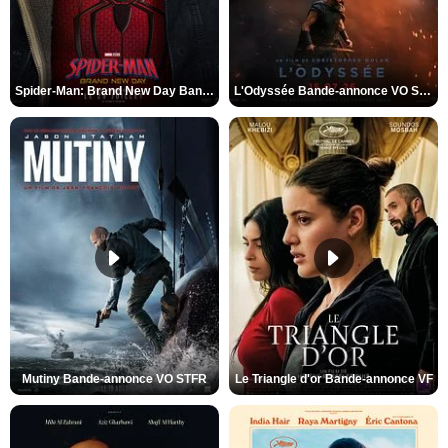
Spider-Man: Brand New Day Bande-annonce VO STFR
L'Odyssée Bande-annonce VO STFR
Mutiny Bande-annonce VO STFR
Le Triangle d'or Bande-annonce VF