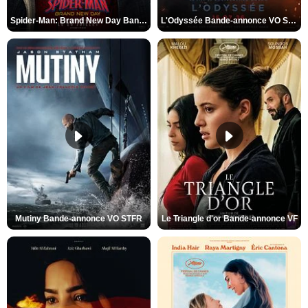
Spider-Man: Brand New Day Bande-annonce VO STFR
L'Odyssée Bande-annonce VO STFR
Mutiny Bande-annonce VO STFR
Le Triangle d'or Bande-annonce VF