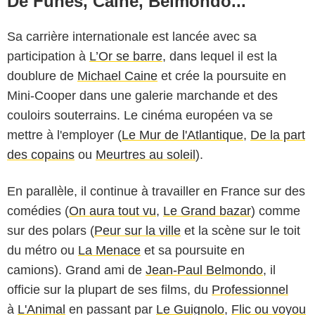
De Funès, Caine, Belmondo...
Sa carrière internationale est lancée avec sa
participation à
L’Or se barre
, dans lequel il est la
doublure de
Michael Caine
et crée la poursuite en
Mini-Cooper dans une galerie marchande et des
couloirs souterrains. Le cinéma européen va se
mettre à l'employer (
Le Mur de l'Atlantique
,
De la part
des copains
ou
Meurtres au soleil
).
En parallèle, il continue à travailler en France sur des
comédies (
On aura tout vu
,
Le Grand bazar
) comme
sur des polars (
Peur sur la ville
et la scène sur le toit
du métro ou
La Menace
et sa poursuite en
camions). Grand ami de
Jean-Paul Belmondo
, il
officie sur la plupart de ses films, du
Professionnel
à
L'Animal
en passant par
Le Guignolo
,
Flic ou voyou