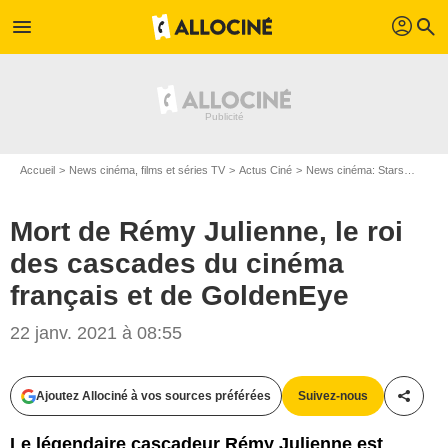
profil
menu
search
Accueil
News cinéma, films et séries TV
Actus Ciné
News cinéma: Stars
Mort 
Mort de Rémy Julienne, le roi
des cascades du cinéma
français et de GoldenEye
22 janv. 2021 à 08:55
CEDRIC PERRIN / BESTIMAGE
Ajoutez Allociné à vos sources préférées
Suivez-nous
Partag
Le légendaire cascadeur Rémy Julienne est