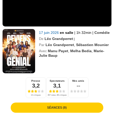
17 juin 2026
en salle
|
1h 32min
|
Comédie
De
Léo Grandperret
|
Par
Léo Grandperret
,
Sébastien Mounier
Avec
Manu Payet
,
Melha Bedia
,
Marie-
Julie Baup
Presse
Spectateurs
Mes amis
3,2
3,1
--
13 critiques
367 notes, 88 critiques
SÉANCES (9)