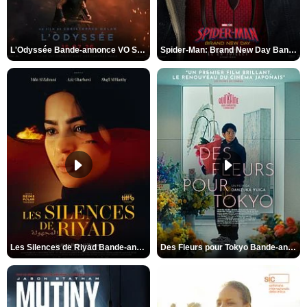
L'Odyssée Bande-annonce VO STFR
Spider-Man: Brand New Day Bande-annonce VO STFR
Les Silences de Riyad Bande-annonce VO STFR
Des Fleurs pour Tokyo Bande-annonce VO STFR