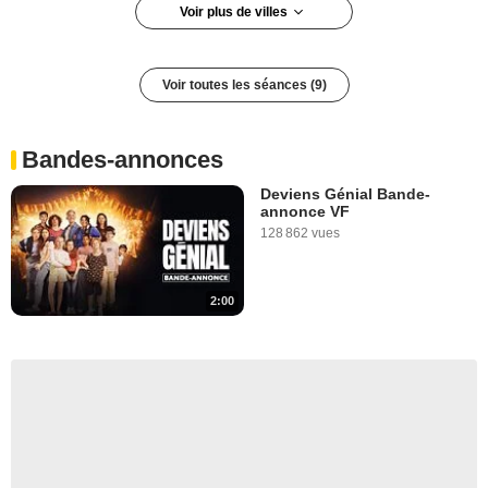
Voir plus de villes
Socx
Mulsanne
Voir toutes les séances (9)
Saint-Geniez-d'Olt
Montmoreau-Saint-Cybard
Tonnay-Boutonne
Bandes-annonces
L' Argentière-la-Bessée
Deviens Génial Bande-
Salives
annonce VF
128 862 vues
2:00