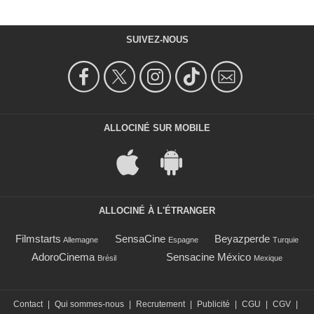
SUIVEZ-NOUS
ALLOCINÉ SUR MOBILE
ALLOCINÉ À L'ÉTRANGER
Filmstarts
SensaCine
Beyazperde
Allemagne
Espagne
Turquie
AdoroCinema
Sensacine México
Brésil
Mexique
Contact
|
Qui sommes-nous
|
Recrutement
|
Publicité
|
CGU
|
CGV
|