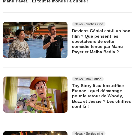
Manu Payet... Et tout le monde l'a oublié !
News - Sorties ciné
Deviens Génial est-il un bon
film ? Que pensent les
spectateurs de cette
comédie tenue par Manu
Payet et Melha Bedia ?
News - Box Office
Toy Story 5 au box-office
France : quel démarrage
pour le retour de Woody,
Buzz et Jessie ? Les chiffres
sont là !
News - Sorties ciné