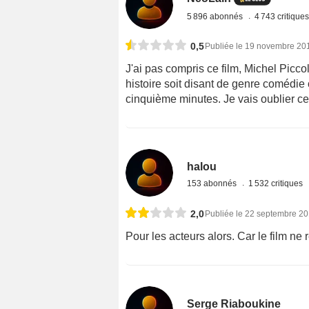
5 896 abonnés
4 743 critique
0,5
Publiée le 19 novembre 20
J'ai pas compris ce film, Michel Picc
histoire soit disant de genre comédie o
cinquième minutes. Je vais oublier cel
halou
153 abonnés
1 532 critiques
2,0
Publiée le 22 septembre 2
Pour les acteurs alors. Car le film ne
Serge Riaboukine