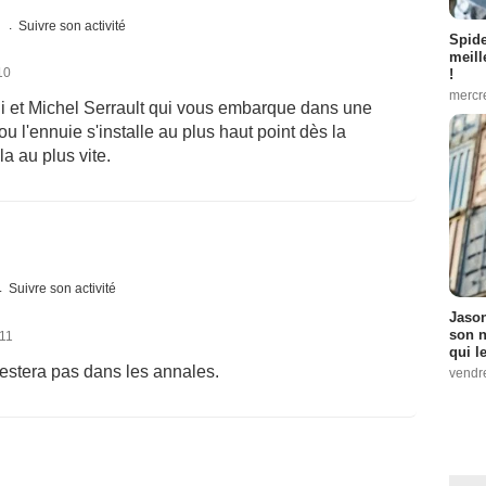
s
Suivre son activité
Spid
meill
10
!
mercr
oli et Michel Serrault qui vous embarque dans une
u l'ennuie s'installe au plus haut point dès la
a au plus vite.
Suivre son activité
Jason
son n
011
qui le
 restera pas dans les annales.
vendre