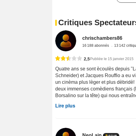
Critiques Spectateur
chrischambers86
16 188 abonnés
13 142 criti
2,5
Publiée le 15 janvier 2015
Quatre ans se sont ècoulès depuis "L
Schneider) et Jacques Rouffio a eu v
un cinèma plus lèger et plus dèbridè! 
deux immenses comèdiens français (Mi
Borsalino sur la tête) qui nous entra
Lire plus
NeoLain