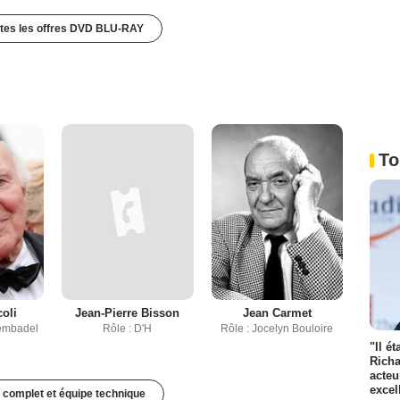
utes les offres DVD BLU-RAY
To
coli
Jean-Pierre Bisson
Jean Carmet
Sembadel
Rôle : D'H
Rôle : Jocelyn Bouloire
"Il é
Richa
acteu
excel
 complet et équipe technique