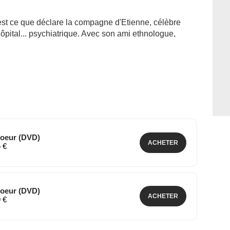
est ce que déclare la compagne d'Etienne, célèbre
 hôpital... psychiatrique. Avec son ami ethnologue,
soeur (DVD)
ACHETER
5 €
soeur (DVD)
ACHETER
9 €