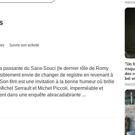
mercr
s
ques
Suivre son activité
"Un h
a passante du Sans-Souci (le dernier rôle de Romy
risqu
des r
isiblement envie de changer de registre en revenant à
bel 
Son film est une invitation à la bonne humeur où brille
mercr
chel Serrault et Michel Piccoli, impermèable et
înent dans une enquête abracadabrante ...