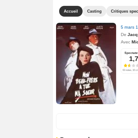
Accueil
Casting
Critiques spec
5 mars 
De
Jacq
Avec
Mic
Spectate
1,
63 notes, 10 cr