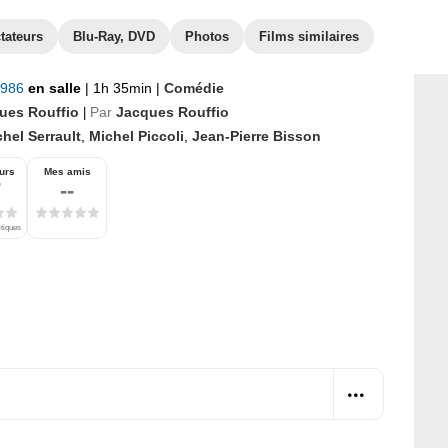
tateurs
Blu-Ray, DVD
Photos
Films similaires
1986
en salle
|
1h 35min
|
Comédie
ues Rouffio
Par
Jacques Rouffio
|
hel Serrault
,
Michel Piccoli
,
Jean-Pierre Bisson
urs
Mes amis
7
--
itiques