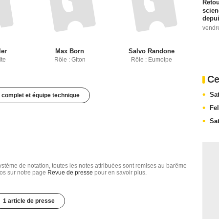
Retou
scien
depui
vendr
ler
Max Born
Salvo Randone
lte
Rôle : Giton
Rôle : Eumolpe
Ce
Sat
 complet et équipe technique
Fel
Sa
tème de notation, toutes les notes attribuées sont remises au barême
nfos sur notre page
Revue de presse
pour en savoir plus.
1 article de presse