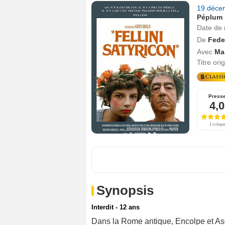
19 déce
Péplum
Date de 
De
Feder
Avec
Mar
Titre ori
Press
4,0
1 critique
Synopsis
Interdit - 12 ans
Dans la Rome antique, Encolpe et Ascy