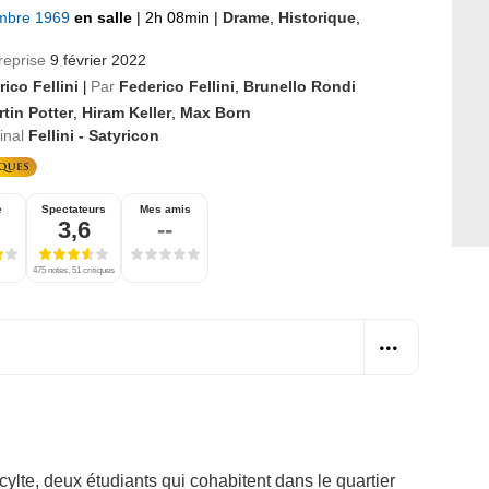
mbre 1969
en salle
|
2h 08min
|
Drame
,
Historique
,
reprise
9 février 2022
ico Fellini
Par
Federico Fellini
,
Brunello Rondi
|
tin Potter
,
Hiram Keller
,
Max Born
ginal
Fellini - Satyricon
e
Spectateurs
Mes amis
3,6
--
475 notes, 51 critiques
lte, deux étudiants qui cohabitent dans le quartier