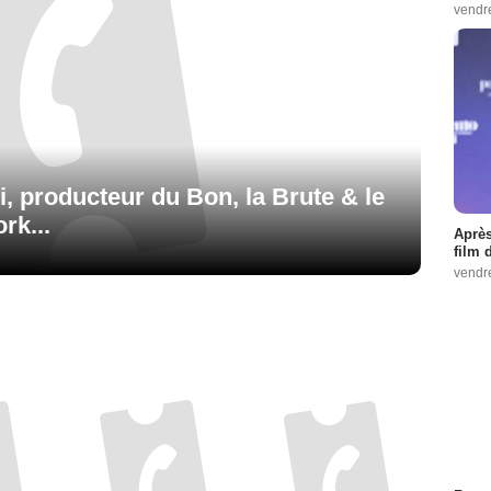
vendr
, producteur du Bon, la Brute & le
rk...
Après
film 
vendr