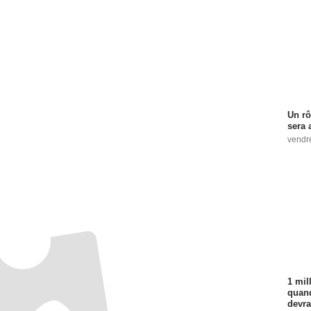
Un rô
sera 
vendr
1 mil
quand
devra