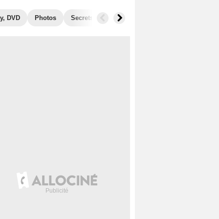
y, DVD
Photos
Secrets de tournage
Récompenses
Films