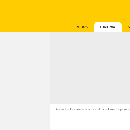
NEWS
CINÉMA
S
Accueil
Cinéma
Tous les films
Films Péplum