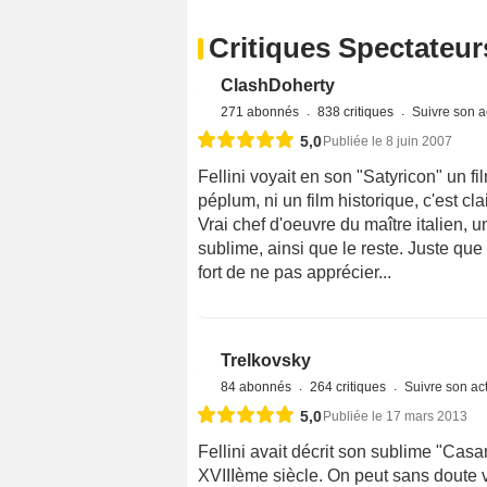
Critiques Spectateur
ClashDoherty
271 abonnés
838 critiques
Suivre son ac
5,0
Publiée le 8 juin 2007
Fellini voyait en son "Satyricon" un fi
péplum, ni un film historique, c'est cla
Vrai chef d'oeuvre du maître italien, 
sublime, ainsi que le reste. Juste qu
fort de ne pas apprécier...
Trelkovsky
84 abonnés
264 critiques
Suivre son act
5,0
Publiée le 17 mars 2013
Fellini avait décrit son sublime "Ca
XVIIIème siècle. On peut sans doute v