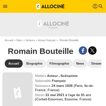
profil
menu
search
Accueil
Stars
Acteurs
Acteur français
Romain Bouteille
Romain Bouteille
Accueil
Biographie
Filmographie
News
Streamin
Métiers
Acteur
,
Scénariste
Nationalité
Français
Naissance
24 mars 1936
(Paris, Ile-de-
France, France)
Décès
31 mai 2021
à l'age de 85 ans
(Corbeil-Essonnes, Essonne, France)