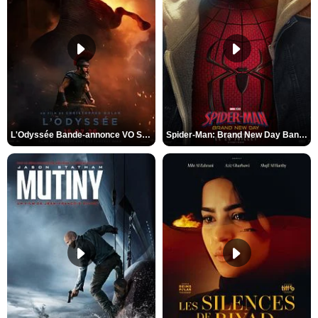
L'Odyssée Bande-annonce VO STFR
Spider-Man: Brand New Day Bande-annonce VO STFR