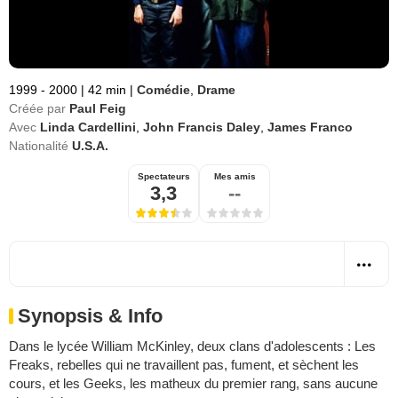
1999 - 2000
|
42 min
|
Comédie
,
Drame
Créée par
Paul Feig
Avec
Linda Cardellini
,
John Francis Daley
,
James Franco
Nationalité
U.S.A.
Spectateurs
Mes amis
3,3
--
Synopsis & Info
Dans le lycée William McKinley, deux clans d'adolescents : Les
Freaks, rebelles qui ne travaillent pas, fument, et sèchent les
cours, et les Geeks, les matheux du premier rang, sans aucune