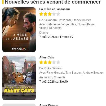
Nouvelles séries venant de commencer
La mère et l'assassin
De
Alexandra Echkenazi
,
Franck Ollivier
Avec
Hélène de Fougerolles
,
Florent Peyre
,
Vittoria Di Savoia
Drame
7 août 2026 sur France.TV
Alley Cats
De
Ricky Gervais
Avec
Ricky Gervais
,
Tom Basden
,
Andrew Brooke
Animation
,
Comédie
7 août 2026 sur Netflix
Anna Pigeon