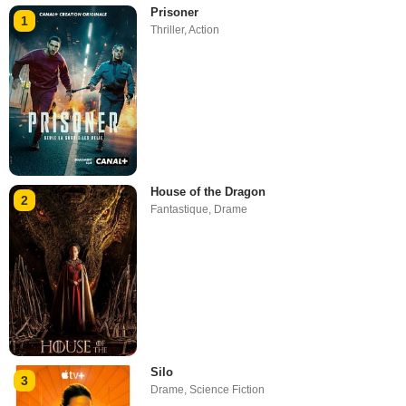
Prisoner
1
Thriller
,
Action
House of the Dragon
2
Fantastique
,
Drame
Silo
3
Drame
,
Science Fiction