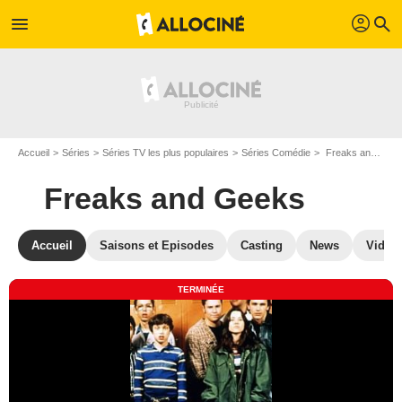
profil
menu
search
Accueil
Séries
Séries TV les plus populaires
Séries Comédie
Freaks and Geeks
Freaks and Geeks
Accueil
Saisons et Episodes
Casting
News
Vidéo
TERMINÉE