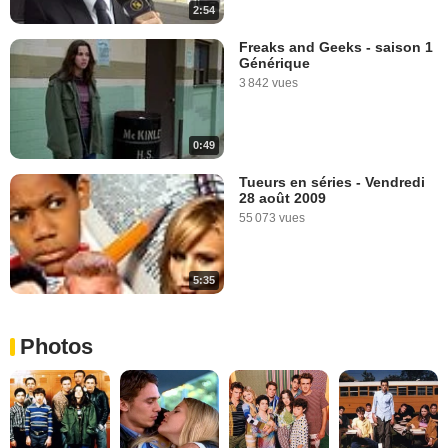
2:54
Freaks and Geeks - saison 1
Générique
3 842 vues
0:49
Tueurs en séries - Vendredi
28 août 2009
55 073 vues
5:35
Photos