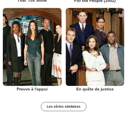
That '70s Show
For the People (2002)
Preuve à l'appui
En quête de justice
Les séries similaires