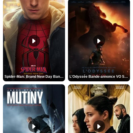
Spider-Man: Brand New Day Bande-annonce VO STFR
L'Odyssée Bande-annonce VO STFR