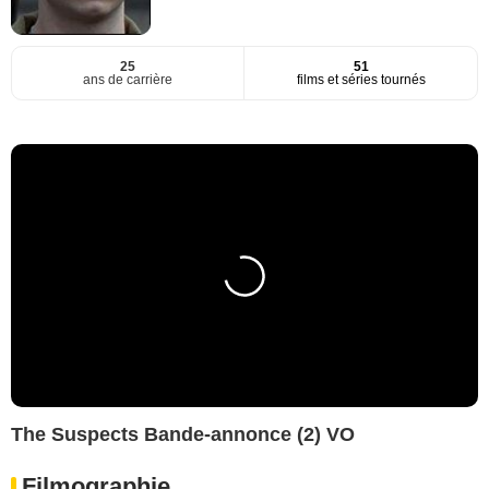
25
51
ans de carrière
films et séries tournés
The Suspects Bande-annonce (2) VO
Filmographie