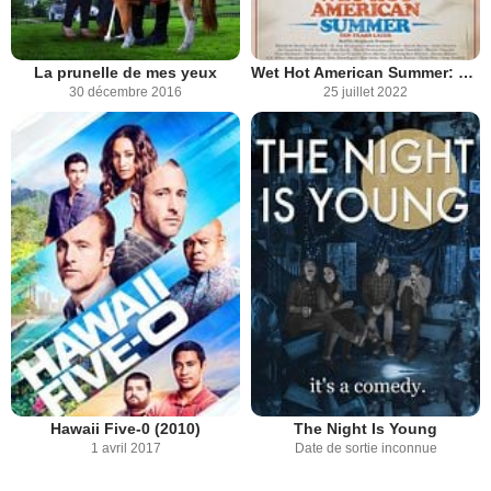
La prunelle de mes yeux
Wet Hot American Summer: Ten Years Later
30 décembre 2016
25 juillet 2022
Hawaii Five-0 (2010)
The Night Is Young
1 avril 2017
Date de sortie inconnue