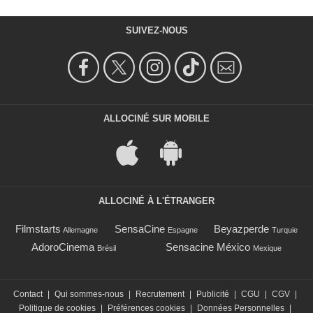
SUIVEZ-NOUS
ALLOCINÉ SUR MOBILE
ALLOCINÉ À L'ÉTRANGER
Filmstarts
SensaCine
Beyazperde
Allemagne
Espagne
Turquie
AdoroCinema
Sensacine México
Brésil
Mexique
Contact
|
Qui sommes-nous
|
Recrutement
|
Publicité
|
CGU
|
CGV
|
Politique de cookies
|
Préférences cookies
|
Données Personnelles
|