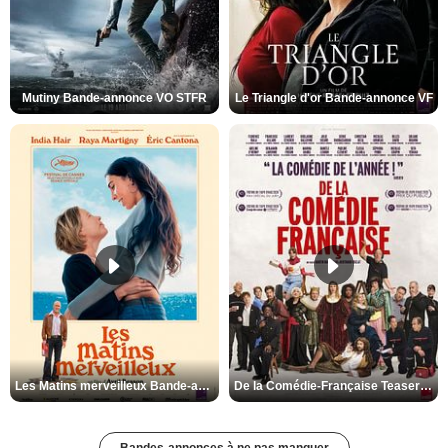
Mutiny Bande-annonce VO STFR
Le Triangle d'or Bande-annonce VF
Les Matins merveilleux Bande-annonce VF
De la Comédie-Française Teaser VF
Bandes-annonces à ne pas manquer