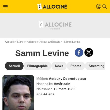
profil
menu
search
Accueil
Stars
Acteurs
Acteur américain
Samm Levine
Samm Levine
Accueil
Filmographie
News
Photos
Streaming
Métiers
Acteur
,
Coproducteur
Nationalité
Américain
Naissance
12 mars 1982
Age
44
ans