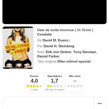
Date de sortie inconnue
|
1h 31min
|
Comédie
De
David M. Evans
|
Par
David H. Steinberg
Avec
Erik von Detten
,
Tony Denman
,
Daniel Farber
Titre original
After school special
Presse
Spectateurs
Mes amis
4,0
1,7
--
1 critique
392 notes, 44 critiques