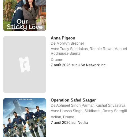
Anna Pigeon
De
Morwyn Brebner
Avec
Tracy Spiridakos
,
Ronnie Rowe
,
Manuel
Rodriguez-Saenz
Drame
7 août 2026 sur USA Network Inc.
Operation Safed Saagar
De
Abhijeet Singh Parmar
,
Kushal Srivastava
Avec
Harssh Singh
,
Siddharth
,
Jimmy Shergill
Action
,
Drame
7 août 2026 sur Netflix