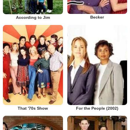
Becker
According to Jim
That '70s Show
For the People (2002)