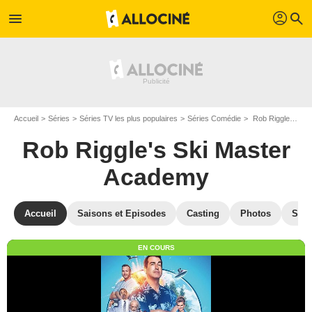
profil
menu
search
Accueil
Séries
Séries TV les plus populaires
Séries Comédie
Rob Riggle's Ski Master Academy
Rob Riggle's Ski Master
Academy
Accueil
Saisons et Episodes
Casting
Photos
Séri
EN COURS