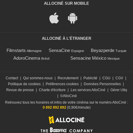
ALLOCINÉ SUR MOBILE
ALLOCINÉ À L'ÉTRANGER
Filmstarts
SensaCine
Beyazperde
Allemagne
Espagne
Turquie
AdoroCinema
Sensacine México
Brésil
Mexique
Contact
|
Qui sommes-nous
|
Recrutement
|
Publicité
|
CGU
|
CGV
|
Politique de cookies
|
Préférences cookies
|
Données Personnelles
|
Revue de presse
|
Charte d'écriture
|
Les services AlloCiné
|
Gérer Utiq
|
©AlloCiné
Retrouvez tous les horaires et infos de votre cinéma sur le numéro AlloCiné :
0 892 892 892
(0,90€/minute)