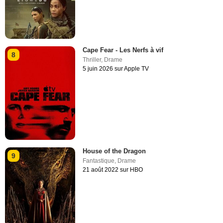
Cape Fear - Les Nerfs à vif
8
Thriller
,
Drame
5 juin 2026 sur Apple TV
House of the Dragon
9
Fantastique
,
Drame
21 août 2022 sur HBO