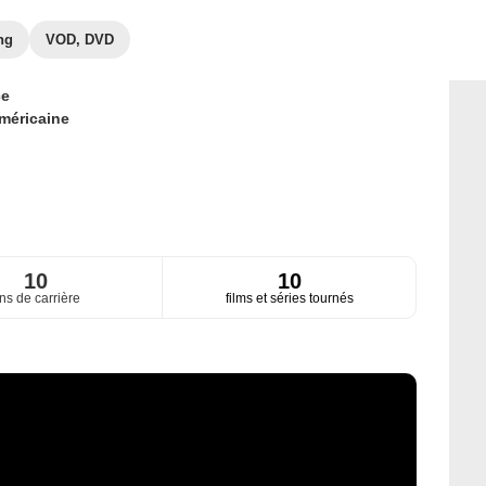
ng
VOD, DVD
ce
méricaine
10
10
ns de carrière
films et séries tournés