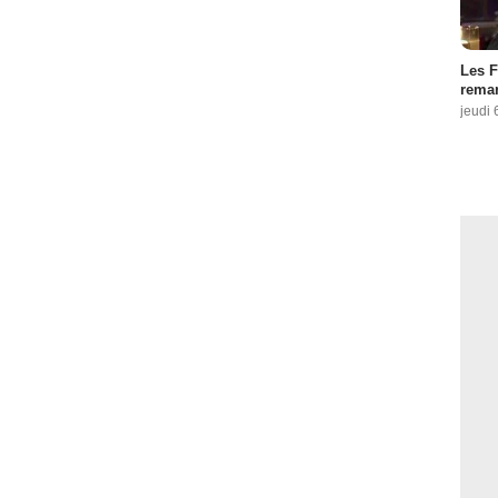
Les F
remar
jeudi 