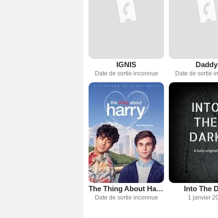
IGNIS
Daddy
Date de sortie inconnue
Date de sortie 
The Thing About Harry
Into The 
Date de sortie inconnue
1 janvier 2