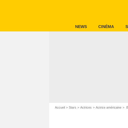
NEWS
CINÉMA
S
Accueil
Stars
Actrices
Actrice américaine
B