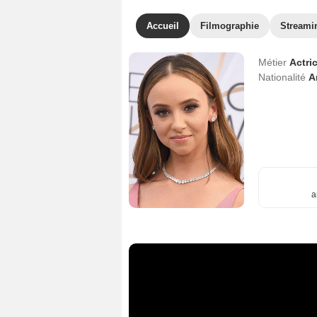
Accueil
Filmographie
Streami
Métier
Actri
Nationalité
A
a