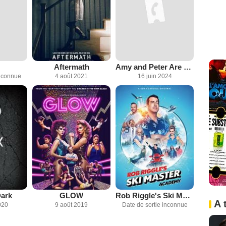
Aftermath
Amy and Peter Are Getting Divorced
inconnue
4 août 2021
16 juin 2024
Dark
GLOW
Rob Riggle's Ski Master Academy
A 
020
9 août 2019
Date de sortie inconnue