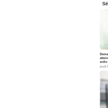
Sé
Demai
attei
enfin
jeudi 