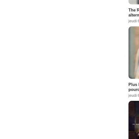
The R
altern
jeudi 
Plus 
pourq
jeudi 