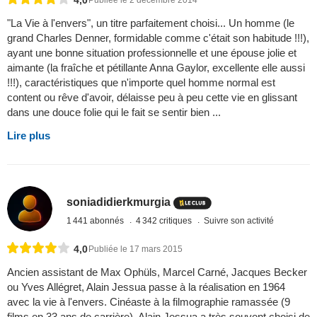
4,0
Publiée le 2 décembre 2014
"La Vie à l'envers", un titre parfaitement choisi... Un homme (le
grand Charles Denner, formidable comme c'était son habitude !!!),
ayant une bonne situation professionnelle et une épouse jolie et
aimante (la fraîche et pétillante Anna Gaylor, excellente elle aussi
!!!), caractéristiques que n'importe quel homme normal est
content ou rêve d'avoir, délaisse peu à peu cette vie en glissant
dans une douce folie qui le fait se sentir bien ...
Lire plus
soniadidierkmurgia
1 441 abonnés
4 342 critiques
Suivre son activité
4,0
Publiée le 17 mars 2015
Ancien assistant de Max Ophüls, Marcel Carné, Jacques Becker
ou Yves Allégret, Alain Jessua passe à la réalisation en 1964
avec la vie à l'envers. Cinéaste à la filmographie ramassée (9
films en 33 ans de carrière), Alain Jessua a très souvent choisi de