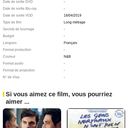
Date de sortie DVD
-
Date de sortie Blu-ray
-
Date de sortie VOD
18/04/2019
Type de film
Long métrage
Secrets de tournage
-
Budget
-
Langues
Français
Format production
-
Couleur
N&B
Format audio
-
Format de projection
-
N° de Visa
-
Si vous aimez ce film, vous pourriez
aimer ...