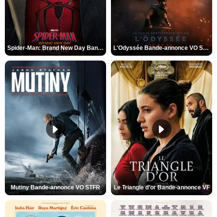
Spider-Man: Brand New Day Bande-annonce VO STFR
L'Odyssée Bande-annonce VO STFR
Mutiny Bande-annonce VO STFR
Le Triangle d'or Bande-annonce VF