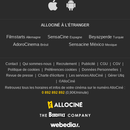
ALLOCINÉ À L'ÉTRANGER
Filmstarts
SensaCine
Beyazperde
Allemagne
Espagne
Turquie
AdoroCinema
Sensacine México
Brésil
Mexique
Contact
|
Qui sommes-nous
|
Recrutement
|
Publicité
|
CGU
|
CGV
|
Politique de cookies
|
Préférences cookies
|
Données Personnelles
|
Revue de presse
|
Charte d'écriture
|
Les services AlloCiné
|
Gérer Utiq
|
©AlloCiné
Retrouvez tous les horaires et infos de votre cinéma sur le numéro AlloCiné :
0 892 892 892
(0,90€/minute)