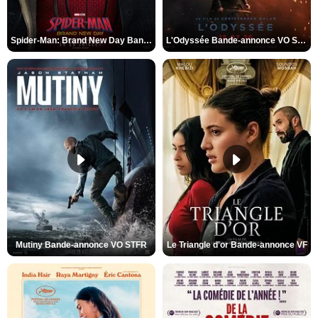
Spider-Man: Brand New Day Bande-annonce VO STFR
L'Odyssée Bande-annonce VO STFR
Mutiny Bande-annonce VO STFR
Le Triangle d'or Bande-annonce VF