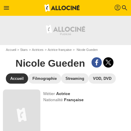
profil
menu
search
Accueil
Stars
Actrices
Actrice française
Nicole Gueden
Nicole Gueden
Accueil
Filmographie
Streaming
VOD, DVD
Métier
Actrice
Nationalité
Française