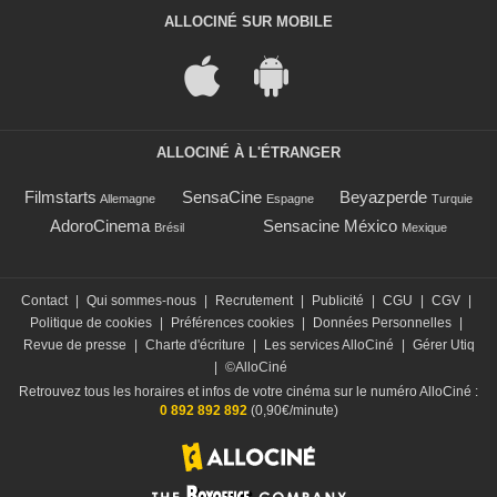
ALLOCINÉ SUR MOBILE
ALLOCINÉ À L'ÉTRANGER
Filmstarts
SensaCine
Beyazperde
Allemagne
Espagne
Turquie
AdoroCinema
Sensacine México
Brésil
Mexique
Contact
|
Qui sommes-nous
|
Recrutement
|
Publicité
|
CGU
|
CGV
|
Politique de cookies
|
Préférences cookies
|
Données Personnelles
|
Revue de presse
|
Charte d'écriture
|
Les services AlloCiné
|
Gérer Utiq
|
©AlloCiné
Retrouvez tous les horaires et infos de votre cinéma sur le numéro AlloCiné :
0 892 892 892
(0,90€/minute)