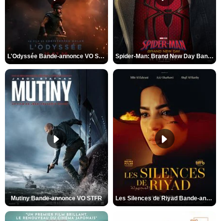
L'Odyssée Bande-annonce VO STFR
Spider-Man: Brand New Day Bande-annonce VO STFR
Mutiny Bande-annonce VO STFR
Les Silences de Riyad Bande-annonce VO STFR