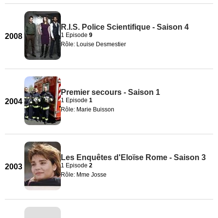
R.I.S. Police Scientifique - Saison 4
1 Episode
9
2008
Rôle: Louise Desmestier
Premier secours - Saison 1
1 Episode
1
2004
Rôle: Marie Buisson
Les Enquêtes d'Eloïse Rome - Saison 3
1 Episode
2
2003
Rôle: Mme Josse