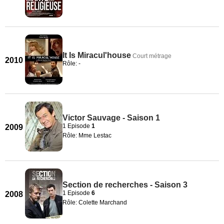
It Is Miracul'house
Court métrage
2010
Rôle: -
Victor Sauvage - Saison 1
1 Episode
1
2009
Rôle: Mme Lestac
Section de recherches - Saison 3
1 Episode
6
2008
Rôle: Colette Marchand