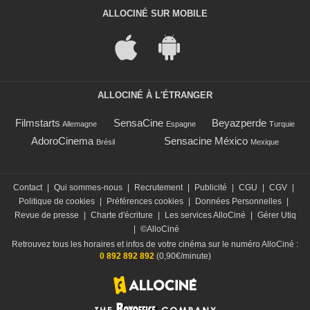
ALLOCINÉ SUR MOBILE
ALLOCINÉ À L'ÉTRANGER
Filmstarts
SensaCine
Beyazperde
Allemagne
Espagne
Turquie
AdoroCinema
Sensacine México
Brésil
Mexique
Contact
|
Qui sommes-nous
|
Recrutement
|
Publicité
|
CGU
|
CGV
|
Politique de cookies
|
Préférences cookies
|
Données Personnelles
|
Revue de presse
|
Charte d'écriture
|
Les services AlloCiné
|
Gérer Utiq
|
©AlloCiné
Retrouvez tous les horaires et infos de votre cinéma sur le numéro AlloCiné :
0 892 892 892
(0,90€/minute)