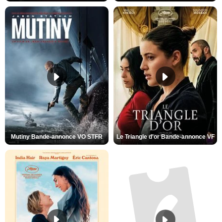
Mutiny Bande-annonce VO STFR
Le Triangle d'or Bande-annonce VF