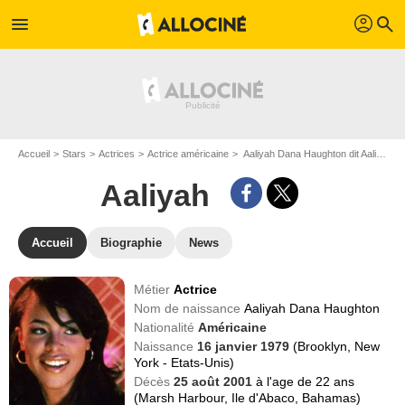
profil
menu
search
Accueil
Stars
Actrices
Actrice américaine
Aaliyah Dana Haughton dit Aaliyah
Aaliyah
Accueil
Biographie
News
Métier
Actrice
Nom de naissance
Aaliyah Dana Haughton
Nationalité
Américaine
Naissance
16 janvier 1979
(Brooklyn, New
York - Etats-Unis)
Décès
25 août 2001
à l'age de 22 ans
(Marsh Harbour, Ile d'Abaco, Bahamas)